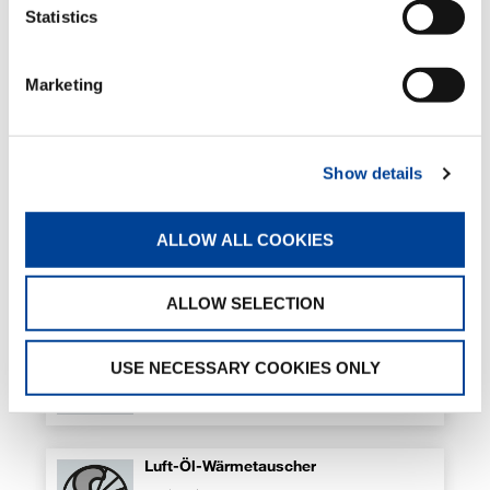
Standard
Statistics
Marketing
Sicherheitskit für Abstützungen
Standard
Show details
Sequenzielle Ausschubsteuerung des
ALLOW ALL COOKIES
Arms
Standard
ALLOW SELECTION
Alarmsensor 4 m t
USE NECESSARY COOKIES ONLY
Optional
Luft-Öl-Wärmetauscher