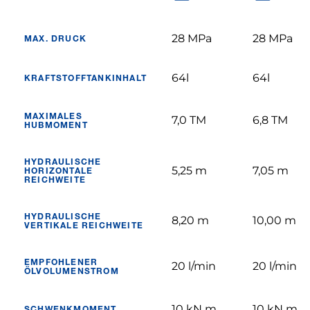
28 MPa
28 MPa
MAX. DRUCK
64l
64l
KRAFTSTOFFTANKINHALT
MAXIMALES
7,0 TM
6,8 TM
HUBMOMENT
HYDRAULISCHE
5,25 m
7,05 m
HORIZONTALE
REICHWEITE
HYDRAULISCHE
8,20 m
10,00 m
VERTIKALE REICHWEITE
EMPFOHLENER
20 l/min
20 l/min
ÖLVOLUMENSTROM
10 kN m
10 kN m
SCHWENKMOMENT