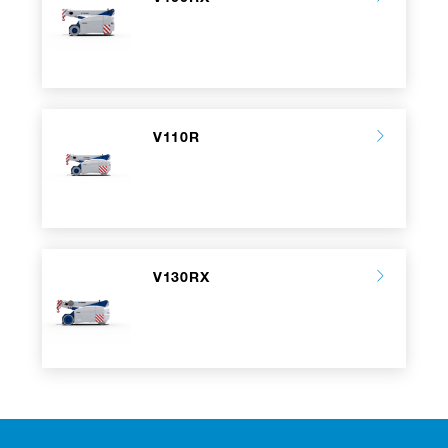
V110R
V130RX