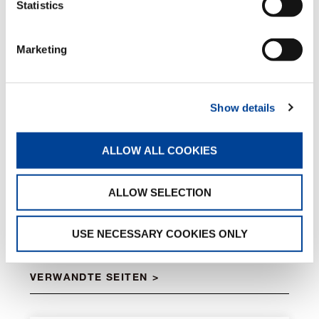
Statistics
Bausatz Scheinwerfer
Marketing
Optional
Show details
Radiocommande
ALLOW ALL COOKIES
Chargeur de batterie
Compartiment à outils
Transformation ATEX
ALLOW SELECTION
Système Valla Connect
Couleur personnalisée
USE NECESSARY COOKIES ONLY
VERWANDTE SEITEN