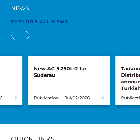
NEWS
EXPLORE ALL NEWS
New AC 5.250L-2 for
Tadano, Maru
Süderau
Distribution 
announce par
Turkish mark
Publication
Jul/02/2026
Publication
Ju
QUICK LINKS