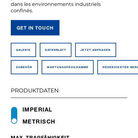
dans les environnements industriels
confinés.
GET IN TOUCH
GALERIE
DATEN­BLATT
JETZT ANFRAGEN
ZUBEHÖR
WARTUNGSPROGRAMME
RESERVIERTER BER
PRODUKTDATEN
IMPERIAL
METRISCH
MAX. TRAGFÄHIGKEIT