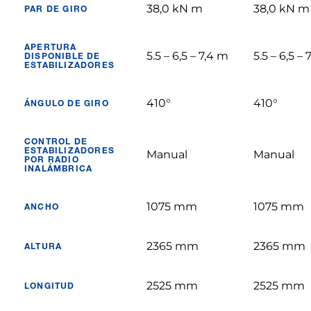
38,0 kN m
38,0 kN m
PAR DE GIRO
APERTURA
5.5 – 6,5 – 7,4 m
5.5 – 6,5 –
DISPONIBLE DE
ESTABILIZADORES
410°
410°
ÁNGULO DE GIRO
CONTROL DE
ESTABILIZADORES
Manual
Manual
POR RADIO
INALÁMBRICA
1075 mm
1075 mm
ANCHO
2365 mm
2365 mm
ALTURA
2525 mm
2525 mm
LONGITUD