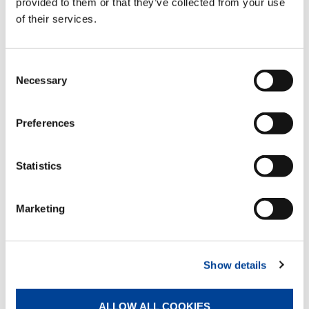
provided to them or that they’ve collected from your use
of their services.
Brazos estabilizadores telescópicos
hidráulicos
Estándar
Consent
Necessary
Selection
Sistema de control LMU CE para
extensiones mecánicas
Preferences
Estándar
Statistics
Estabilizadores abatibles manuales
Estándar
Marketing
Cremallera
Show details
Estándar
ALLOW ALL COOKIES