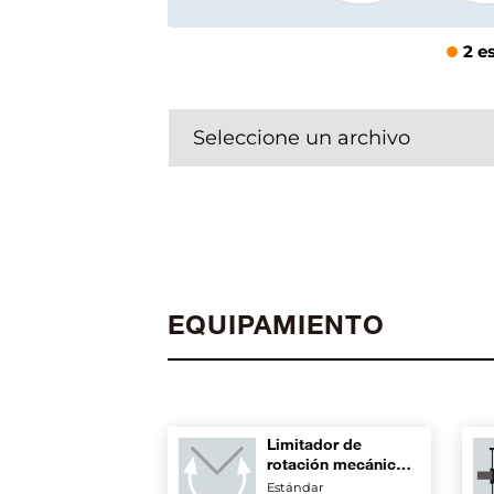
2 e
Seleccione un archivo
EQUIPAMIENTO
Limitador de
rotación mecánico
externo
Estándar