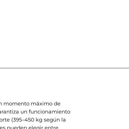
n un momento máximo de
garantiza un funcionamiento
orte (395–450 kg según la
res pueden elegir entre