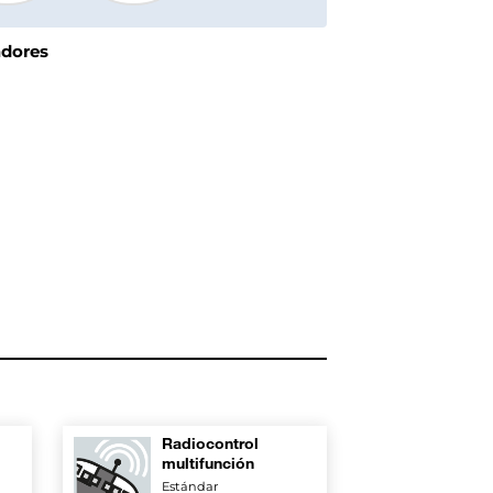
adores
Radiocontrol
multifunción
Estándar