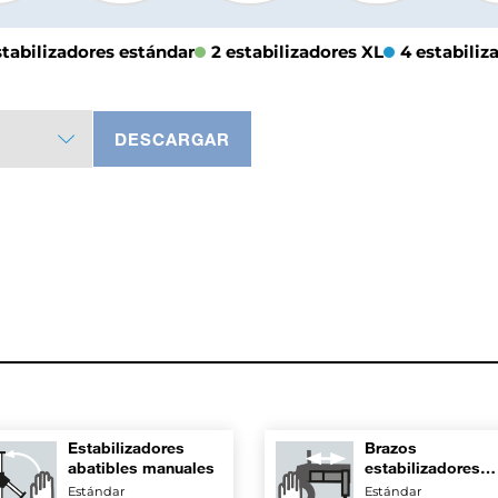
stabilizadores estándar
2 estabilizadores XL
4 estabiliz
DESCARGAR
Estabilizadores
Brazos
abatibles manuales
estabilizadores
telescópicos
Estándar
Estándar