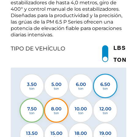
estabilizadores de hasta 4,0 metros, giro de
400° y control manual de los estabilizadores.
Diseñadas para la productividad y la precisión,
las grúas de la PM 6.5 P Series ofrecen una
potencia de elevación fiable para operaciones
diarias intensivas.
LBS
TIPO DE VEHÍCULO
TON
3.50
5.00
6.00
6.50
ton
ton
ton
ton
7.50
8.00
10.00
12.00
ton
ton
ton
ton
13.50
15.00
18.00
19.00