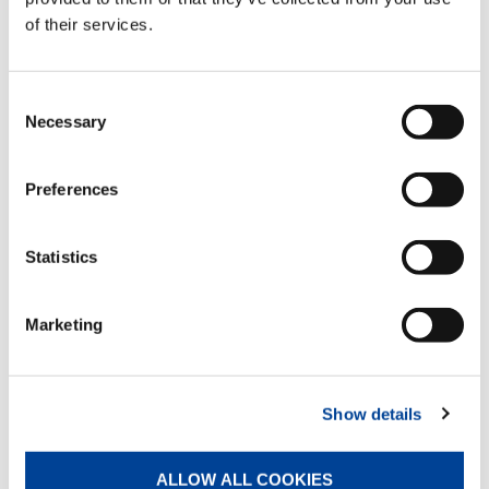
of their services.
Estabilizadores abatibles manuales
Estándar
Consent
Necessary
Selection
Brazos estabilizadores telescópicos
manuales
Preferences
Estándar
Statistics
Radiocontrol multifunción
Estándar
Marketing
Bloque de válvulas hidráulicas
proporcionales
Show details
Estándar
ALLOW ALL COOKIES