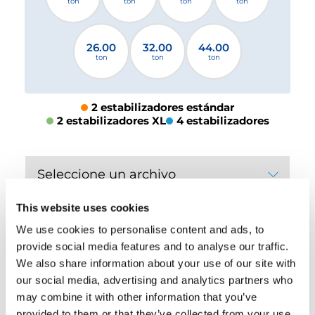
ton
ton
ton
ton
26.00
32.00
44.00
ton
ton
ton
2 estabilizadores estándar
2 estabilizadores XL
4 estabilizadores
Seleccione un archivo
This website uses cookies
DESCARGAR
We use cookies to personalise content and ads, to
provide social media features and to analyse our traffic.
We also share information about your use of our site with
our social media, advertising and analytics partners who
EQUIPAMIENTO
may combine it with other information that you’ve
provided to them or that they’ve collected from your use