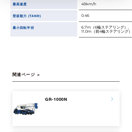
最高速度
49km/h
0.46
登坂能力 (TANΘ)
6.7m（6輪ステアリング）,
最小回転半径
11.0m（前4輪ステアリング
関連ページ
GR-1000N