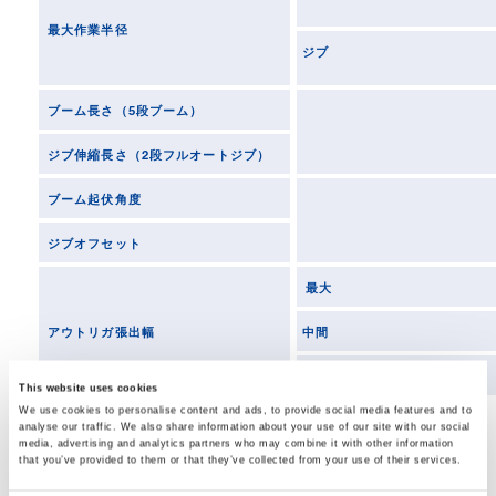
最大作業半径
ジブ
ブーム長さ（5段ブーム）
ジブ伸縮長さ（2段フルオートジブ）
ブーム起伏角度
ジブオフセット
最大
アウトリガ張出幅
中間
最小
This website uses cookies
We use cookies to personalise content and ads, to provide social media features and to
analyse our traffic. We also share information about your use of our site with our social
media, advertising and analytics partners who may combine it with other information
that you’ve provided to them or that they’ve collected from your use of their services.
走行時寸法