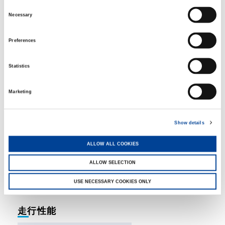
Consent
Necessary
Selection
全長
12,895mm
Preferences
2,780mm
全幅
3,720mm
全高
Statistics
Marketing
重量
Show details
車両総重量
36,195kg
ALLOW ALL COOKIES
前前軸重 11,705kg, 
軸重
10,745kg, 後軸重 13,74
ALLOW SELECTION
USE NECESSARY COOKIES ONLY
走行性能