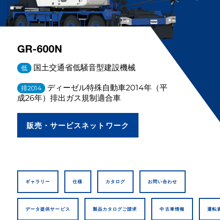
GR-600N
国土交通省低騒音型建設機械
低
ディーゼル特殊自動車2014年（平
排2014
成26年）排出ガス規制適合車
販売・サービスネットワーク
ギャラリー
仕様
カタログ
お問い合わせ
データ提供サービス
製品カタログご請求
中古車情報
運転