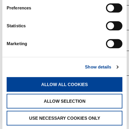
Preferences
タダノ
UDS-T007
Statistics
タダノ
UDS-T009
Marketing
計3型式
Show details
ALLOW ALL COOKIES
【注意事項】
リコール対象車の車台番号の範囲には、対象となら
ない車両も含まれている場合があります。
ALLOW SELECTION
改善箇所説明図
USE NECESSARY COOKIES ONLY