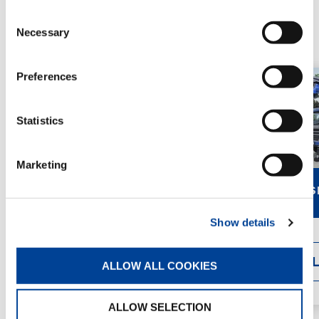
Consent
SEHR SCHWERE KRANE
Necessary
Selection
Preferences
Statistics
Marketing
PM 100 SP
PM 150 S
Show details
DETAILS
DETAI
ALLOW ALL COOKIES
ALLOW SELECTION