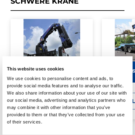
SCHWERE KRANE
This website uses cookies
PM 47.5 SP / SP C
PM 48.5 S
We use cookies to personalise content and ads, to
provide social media features and to analyse our traffic.
We also share information about your use of our site with
our social media, advertising and analytics partners who
DETAILS
DETAI
may combine it with other information that you’ve
provided to them or that they’ve collected from your use
of their services.