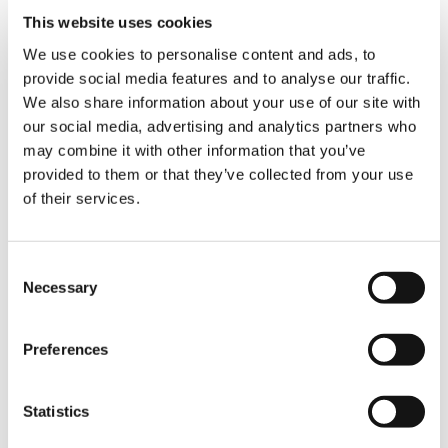
horizontale Reichweite von
10,30 m
und eine
This website uses cookies
vertikale Reichweite von
14,15 m
. Zudem
gewährleistet es einen sicheren und
We use cookies to personalise content and ads, to
effizienten Betrieb mit Abstützbreiten bis
7,4
provide social media features and to analyse our traffic.
m
sowie einem Schwenkwinkel von
410°
,
We also share information about your use of our site with
unterstützt durch ein Schwenkdrehmoment
our social media, advertising and analytics partners who
von
38 kNm
.
may combine it with other information that you’ve
Dank ihrer robusten Bauweise, einfachen
provided to them or that they’ve collected from your use
Bedienung und hohen Anpassungsfähigkeit
of their services.
sind die TP-Krane die ideale Wahl für Betreiber,
die maximale Wirtschaftlichkeit und
konstante Zuverlässigkeit über die gesamte
Consent
Lebensdauer der Maschine hinweg suchen.
Necessary
Selection
Preferences
Bitte Datei auswählen
Statistics
HERUNTERLADEN