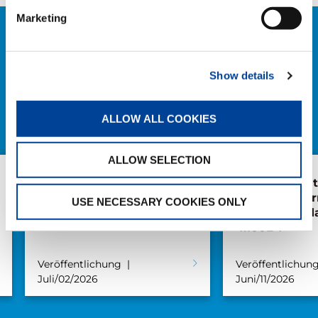
Marketing
NEWS
ALLE NEWS
Show details
ALLOW ALL COOKIES
ALLOW SELECTION
AC 5.250L-2 für Süderau
Abholung mi
Weiland übe
USE NECESSARY COOKIES ONLY
weiteren Tad
4.100L-1
Veröffentlichung
Veröffentlichun
Juli/02/2026
Juni/11/2026