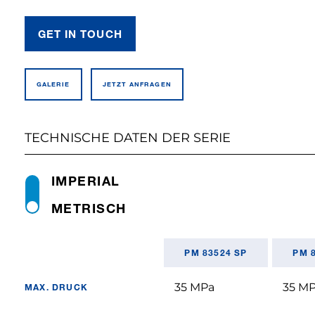
GET IN TOUCH
GALERIE
JETZT ANFRAGEN
TECHNISCHE DATEN DER SERIE
IMPERIAL
METRISCH
PM 83524 SP
PM 
35 MPa
35 M
MAX. DRUCK