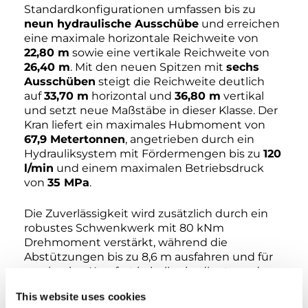
Standardkonfigurationen umfassen bis zu
neun hydraulische Ausschübe
und erreichen
eine maximale horizontale Reichweite von
22,80 m
sowie eine vertikale Reichweite von
26,40 m
. Mit den neuen Spitzen mit
sechs
Ausschüben
steigt die Reichweite deutlich
auf
33,70 m
horizontal und
36,80 m
vertikal
und setzt neue Maßstäbe in dieser Klasse. Der
Kran liefert ein maximales Hubmoment von
67,9 Metertonnen
, angetrieben durch ein
Hydrauliksystem mit Fördermengen bis zu
120
l/min
und einem maximalen Betriebsdruck
von
35 MPa
.
Die Zuverlässigkeit wird zusätzlich durch ein
robustes Schwenkwerk mit 80 kNm
Drehmoment verstärkt, während die
Abstützungen bis zu 8,6 m ausfahren und für
maximalen Komfort kabellos bedient werden
können. Bei leerem Tank liegt das
This website uses cookies
Standardgewicht des Krans bei etwa 8.330 kg.