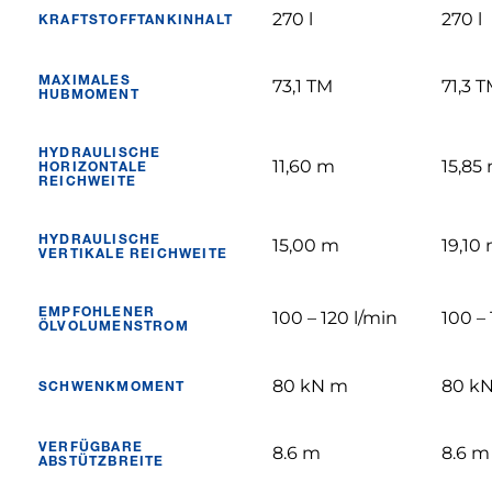
270 l
270 l
KRAFTSTOFFTANKINHALT
MAXIMALES
73,1 TM
71,3 
HUBMOMENT
HYDRAULISCHE
11,60 m
15,85
HORIZONTALE
REICHWEITE
HYDRAULISCHE
15,00 m
19,10
VERTIKALE REICHWEITE
EMPFOHLENER
100 – 120 l/min
100 – 
ÖLVOLUMENSTROM
80 kN m
80 k
SCHWENKMOMENT
VERFÜGBARE
8.6 m
8.6 m
ABSTÜTZBREITE