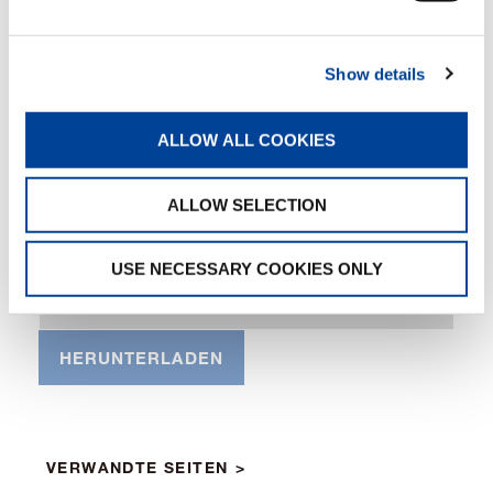
13.50
15.00
18.00
19.00
ton
ton
ton
ton
Show details
26.00
32.00
44.00
ton
ton
ton
ALLOW ALL COOKIES
2 Standard-Abstützungen
ALLOW SELECTION
2 Abstützungen XL
4 Abstützungen
USE NECESSARY COOKIES ONLY
Bitte Datei auswählen
HERUNTERLADEN
VERWANDTE SEITEN