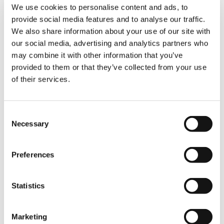
We use cookies to personalise content and ads, to
Durch die Kombination aus Kraft,
provide social media features and to analyse our traffic.
fortschrittlicher Elektronik und erweiterten
We also share information about your use of our site with
Reichweitenoptionen ist der PM 83.5 SP eine
our social media, advertising and analytics partners who
leistungsstarke Lösung, die schwere Einsätze
may combine it with other information that you’ve
mit Präzision, Effizienz und Sicherheit
provided to them or that they’ve collected from your use
zuverlässig meistert.
of their services.
LBS
FAHRZEUGTYP
TON
Consent
Necessary
Selection
3.50
5.00
6.00
6.50
Preferences
ton
ton
ton
ton
Statistics
7.50
8.00
10.00
12.00
ton
ton
ton
ton
Marketing