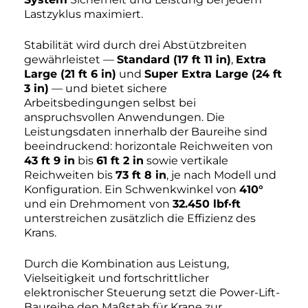
Lastzyklus maximiert.
Stabilität wird durch drei Abstützbreiten
gewährleistet —
Standard (17 ft 11 in)
,
Extra
Large (21 ft 6 in)
und
Super Extra Large (24 ft
3 in)
— und bietet sichere
Arbeitsbedingungen selbst bei
anspruchsvollen Anwendungen. Die
Leistungsdaten innerhalb der Baureihe sind
beeindruckend: horizontale Reichweiten von
43 ft 9 in
bis
61 ft 2 in
sowie vertikale
Reichweiten bis
73 ft 8 in
, je nach Modell und
Konfiguration. Ein Schwenkwinkel von
410°
und ein Drehmoment von
32.450 lbf·ft
unterstreichen zusätzlich die Effizienz des
Krans.
Durch die Kombination aus Leistung,
Vielseitigkeit und fortschrittlicher
elektronischer Steuerung setzt die Power-Lift-
Baureihe den Maßstab für Krane zur