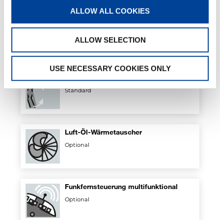
ALLOW ALL COOKIES
Sequenzielle Ausschubsteuerung des
Arms
ALLOW SELECTION
Standard
USE NECESSARY COOKIES ONLY
Ventilkit für Drehbegrenzung
Standard
Luft-Öl-Wärmetauscher
Optional
Funkfernsteuerung multifunktional
Optional