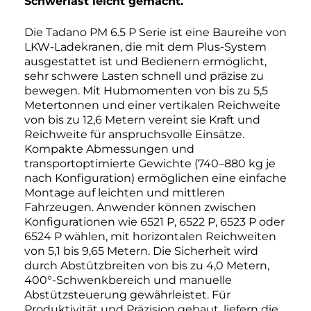
Schwerlast leicht gemacht.
Die Tadano PM 6.5 P Serie ist eine Baureihe von
LKW-Ladekranen, die mit dem Plus-System
ausgestattet ist und Bedienern ermöglicht,
sehr schwere Lasten schnell und präzise zu
bewegen. Mit Hubmomenten von bis zu 5,5
Metertonnen und einer vertikalen Reichweite
von bis zu 12,6 Metern vereint sie Kraft und
Reichweite für anspruchsvolle Einsätze.
Kompakte Abmessungen und
transportoptimierte Gewichte (740–880 kg je
nach Konfiguration) ermöglichen eine einfache
Montage auf leichten und mittleren
Fahrzeugen. Anwender können zwischen
Konfigurationen wie 6521 P, 6522 P, 6523 P oder
6524 P wählen, mit horizontalen Reichweiten
von 5,1 bis 9,65 Metern. Die Sicherheit wird
durch Abstützbreiten von bis zu 4,0 Metern,
400°-Schwenkbereich und manuelle
Abstützsteuerung gewährleistet. Für
Produktivität und Präzision gebaut, liefern die