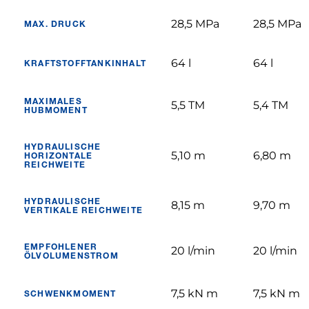
28,5 MPa
28,5 MPa
MAX. DRUCK
64 l
64 l
KRAFTSTOFFTANKINHALT
MAXIMALES
5,5 TM
5,4 TM
HUBMOMENT
HYDRAULISCHE
5,10 m
6,80 m
HORIZONTALE
REICHWEITE
HYDRAULISCHE
8,15 m
9,70 m
VERTIKALE REICHWEITE
EMPFOHLENER
20 l/min
20 l/min
ÖLVOLUMENSTROM
7,5 kN m
7,5 kN m
SCHWENKMOMENT