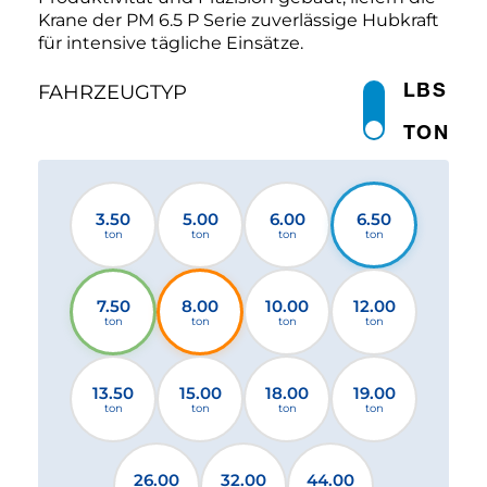
Krane der PM 6.5 P Serie zuverlässige Hubkraft
für intensive tägliche Einsätze.
LBS
FAHRZEUGTYP
TON
3.50
5.00
6.00
6.50
ton
ton
ton
ton
7.50
8.00
10.00
12.00
ton
ton
ton
ton
13.50
15.00
18.00
19.00
ton
ton
ton
ton
26.00
32.00
44.00