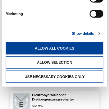
Marketing
Sicherheitskit für Abstützungen
Standard
Show details
Sequenzielle Ausschubsteuerung des
Arms
ALLOW ALL COOKIES
Standard
ALLOW SELECTION
Luft-Öl-Wärmetauscher
Optional
USE NECESSARY COOKIES ONLY
Elektrohydraulischer
Drehbegrenzungsschalter
Optional