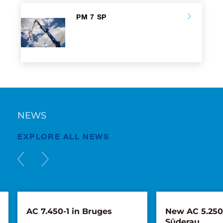
PM 7 SP
NEWS
EXPLORE ALL NEWS
AC 7.450-1 in Bruges
New AC 5.250L
Süderau