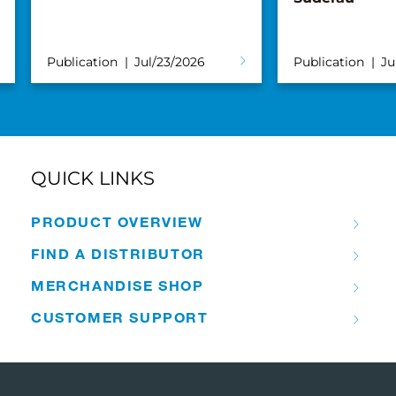
Publication
Jul/23/2026
Publication
Ju
QUICK LINKS
PRODUCT OVERVIEW
FIND A DISTRIBUTOR
MERCHANDISE SHOP
CUSTOMER SUPPORT