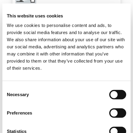
This website uses cookies
Manuelle teleskopierbare
Abstützträger
We use cookies to personalise content and ads, to
Standard
provide social media features and to analyse our traffic.
We also share information about your use of our site with
our social media, advertising and analytics partners who
Funkfernsteuerung multifunktional
may combine it with other information that you’ve
Standard
provided to them or that they’ve collected from your use
of their services.
Block für proportionale
Consent
Hydraulikventile
Necessary
Selection
Standard
Preferences
Zahnstange
Standard
Statistics