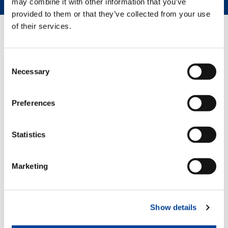
may combine it with other information that you’ve
provided to them or that they’ve collected from your use
of their services.
ÉQUIPEMENT
Consent
Necessary
Selection
Kit treuil
En option
Preferences
Statistics
Fléchette manuelle 2 positions
repliable avec position de repos sur le
bras
Marketing
En option
Kit poulies
Show details
En option