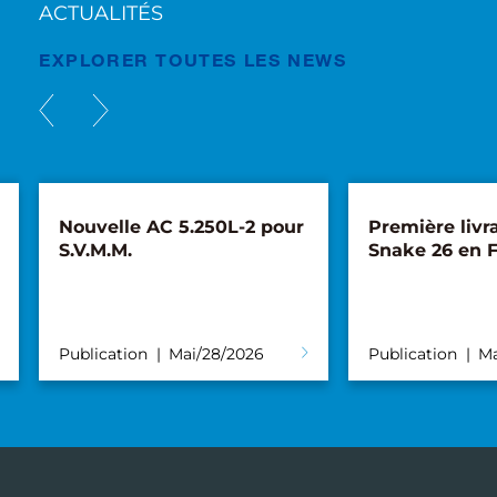
ACTUALITÉS
EXPLORER TOUTES LES NEWS
Nouvelle AC 5.250L-2 pour
Première livr
S.V.M.M.
Snake 26 en 
Publication
Mai/28/2026
Publication
Ma