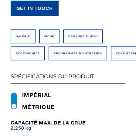
GET IN TOUCH
GALERIE
FICHE
DEMANDE D’INFO
ACCESSOIRES
PROGRAMMES D’ENTRETIEN
ZONE RÉSE
SPÉCIFICATIONS DU PRODUIT
IMPÉRIAL
MÉTRIQUE
CAPACITÉ MAX. DE LA GRUE
2,250 kg