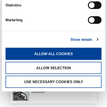
Statistics
Limiteur de rotation mécanique
externe
Standard
Marketing
Stabilisateurs basculants manuels
Show details
Standard
ALLOW ALL COOKIES
Bras de stabilisateurs télescopiques
manuels
ALLOW SELECTION
Standard
USE NECESSARY COOKIES ONLY
Radiocommande multifonction
Standard