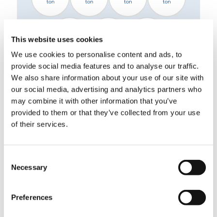
ton
ton
ton
ton
26.00
32.00
44.00
This website uses cookies
ton
ton
ton
We use cookies to personalise content and ads, to
provide social media features and to analyse our traffic.
2 stabilisateurs standard
2 stabilisateurs XL
We also share information about your use of our site with
4 stabilisateurs
our social media, advertising and analytics partners who
may combine it with other information that you’ve
provided to them or that they’ve collected from your use
Veuillez sélectionner un fichier
of their services.
TÉLÉCHARGER
Consent
Necessary
Selection
ÉQUIPEMENT
Preferences