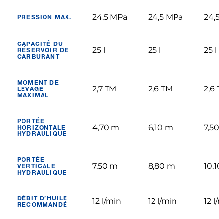
24,5 MPa
24,5 MPa
24,
PRESSION MAX.
CAPACITÉ DU
25 l
25 l
25 l
RÉSERVOIR DE
CARBURANT
MOMENT DE
2,7 TM
2,6 TM
2,6
LEVAGE
MAXIMAL
PORTÉE
4,70 m
6,10 m
7,5
HORIZONTALE
HYDRAULIQUE
PORTÉE
7,50 m
8,80 m
10,
VERTICALE
HYDRAULIQUE
DÉBIT D’HUILE
12 l/min
12 l/min
12 l
RECOMMANDÉ