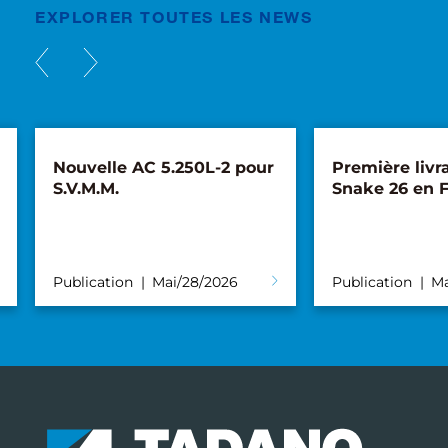
EXPLORER TOUTES LES NEWS
Nouvelle AC 5.250L-2 pour
Première livr
S.V.M.M.
Snake 26 en 
Publication
Mai/28/2026
Publication
Ma