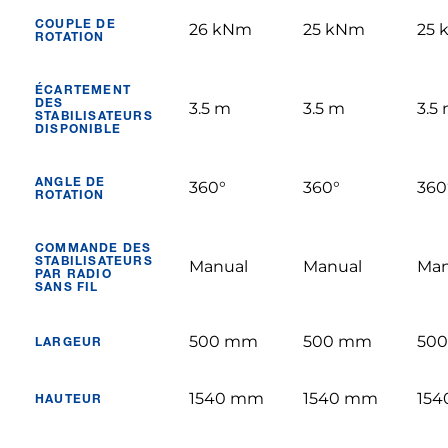
COUPLE DE
26 kNm
25 kNm
25 
ROTATION
ÉCARTEMENT
DES
3.5 m
3.5 m
3.5
STABILISATEURS
DISPONIBLE
ANGLE DE
360°
360°
360
ROTATION
COMMANDE DES
STABILISATEURS
Manual
Manual
Man
PAR RADIO
SANS FIL
500 mm
500 mm
50
LARGEUR
1540 mm
1540 mm
15
HAUTEUR