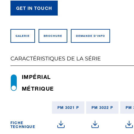
GET IN TOUCH
GALERIE
BROCHURE
DEMANDE D’INFO
CARACTÉRISTIQUES DE LA SÉRIE
IMPÉRIAL
MÉTRIQUE
PM 3021 P
PM 3022 P
PM 
FICHE
TECHNIQUE