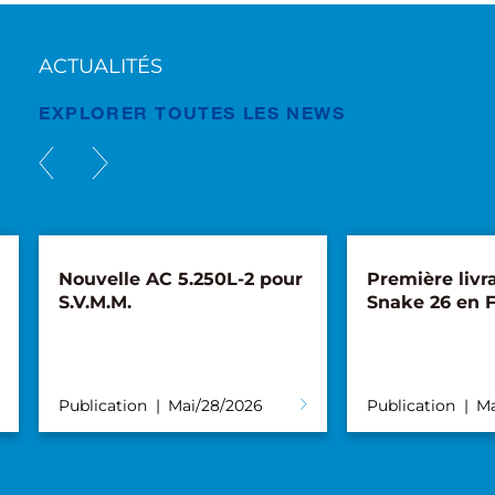
ACTUALITÉS
EXPLORER TOUTES LES NEWS
Nouvelle AC 5.250L-2 pour
Première livr
S.V.M.M.
Snake 26 en 
Publication
Mai/28/2026
Publication
Ma