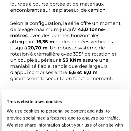
lourdes à courte portée et de matériaux
encombrants sur les plateaux de camion.
Selon la configuration, la série offre un moment
de levage maximum jusqu’à
43,0 tonne-
mètres
, avec des portées horizontales
atteignant
16,35 m
et des portées verticales
jusqu’à
20,70 m
. Un robuste système de
rotation à crémaillère avec 395° de rotation et
un couple supérieur à
53 kNm
assure une
maniabilité fiable, tandis que des largeurs
d’appui comprises entre
6,6 et 8,0 m
garantissent la sécurité en fonctionnement.
Compacte mais puissante, la série PM 50.5 PX
est conçue pour les opérateurs recherchant
This website uses cookies
une grue polyvalente capable d’exceller dans
de nombreuses applications, de la logistique à
We use cookies to personalise content and ads, to
la construction, tout en garantissant efficacité
provide social media features and to analyse our traffic.
et fiabilité à long terme.
We also share information about your use of our site with