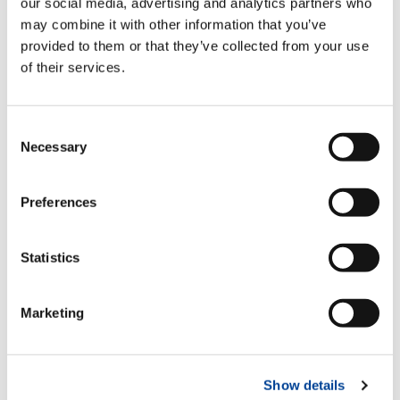
our social media, advertising and analytics partners who
LBS
TYPE DE VÉHICULE
may combine it with other information that you’ve
TON
provided to them or that they’ve collected from your use
of their services.
3.50
5.00
6.00
6.50
Consent
ton
ton
ton
ton
Necessary
Selection
7.50
8.00
10.00
12.00
Preferences
ton
ton
ton
ton
Statistics
13.50
15.00
18.00
19.00
ton
ton
ton
ton
Marketing
26.00
32.00
44.00
ton
ton
ton
Show details