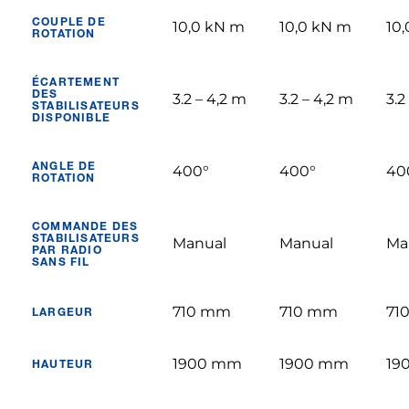
COUPLE DE
10,0 kN m
10,0 kN m
10
ROTATION
ÉCARTEMENT
DES
3.2 – 4,2 m
3.2 – 4,2 m
3.2
STABILISATEURS
DISPONIBLE
ANGLE DE
400°
400°
40
ROTATION
COMMANDE DES
STABILISATEURS
Manual
Manual
Ma
PAR RADIO
SANS FIL
710 mm
710 mm
71
LARGEUR
1900 mm
1900 mm
19
HAUTEUR