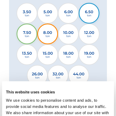
3.50
5.00
6.00
6.50
ton
ton
ton
ton
7.50
8.00
10.00
12.00
ton
ton
ton
ton
13.50
15.00
18.00
19.00
ton
ton
ton
ton
26.00
32.00
44.00
ton
ton
ton
This website uses cookies
2 stabilisateurs standard
2 stabilisateurs XL
We use cookies to personalise content and ads, to
4 stabilisateurs
provide social media features and to analyse our traffic.
We also share information about your use of our site with