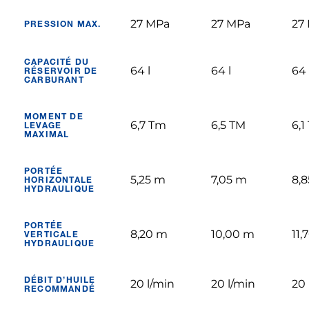
27 MPa
27 MPa
27
PRESSION MAX.
CAPACITÉ DU
64 l
64 l
64 
RÉSERVOIR DE
CARBURANT
MOMENT DE
6,7 Tm
6,5 TM
6,1
LEVAGE
MAXIMAL
PORTÉE
5,25 m
7,05 m
8,
HORIZONTALE
HYDRAULIQUE
PORTÉE
8,20 m
10,00 m
11,
VERTICALE
HYDRAULIQUE
DÉBIT D’HUILE
20 l/min
20 l/min
20 
RECOMMANDÉ