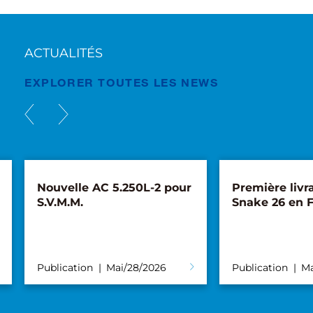
ACTUALITÉS
EXPLORER TOUTES LES NEWS
Nouvelle AC 5.250L-2 pour
Première livr
S.V.M.M.
Snake 26 en 
Publication
Mai/28/2026
Publication
Ma