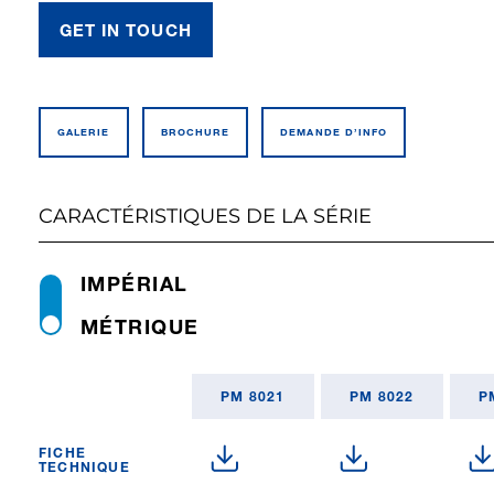
GET IN TOUCH
GALERIE
BROCHURE
DEMANDE D’INFO
CARACTÉRISTIQUES DE LA SÉRIE
IMPÉRIAL
MÉTRIQUE
PM 8021
PM 8022
P
FICHE
TECHNIQUE