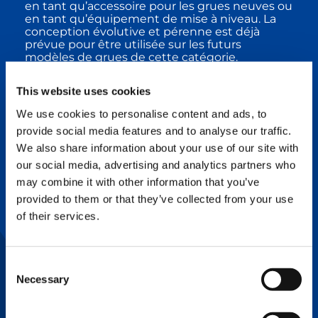
en tant qu’accessoire pour les grues neuves ou
en tant qu’équipement de mise à niveau. La
conception évolutive et pérenne est déjà
prévue pour être utilisée sur les futurs
modèles de grues de cette catégorie.
This website uses cookies
FICHE TECHNIQUE – BOOM BOOSTER
We use cookies to personalise content and ads, to
CC 68.1250-1
provide social media features and to analyse our traffic.
We also share information about your use of our site with
our social media, advertising and analytics partners who
Boom Booster pour CC 88.1600-1 : Idéal pour
les projets nécessitant une configuration de
may combine it with other information that you’ve
flèche longue et un angle d’inclinaison
provided to them or that they’ve collected from your use
prononcé
of their services.
Le kit Boom Booster pour grue à chenilles CC
88.1600-1 booste les performances de
l’équipement, notamment lorsque la flèche
Consent
est rallongée et fortement inclinée. Non
Necessary
Selection
content de booster les capacités de charge de
la grue CC 88.1600-1 jusqu’à 90 %, le kit
Boom Booster permet à l’équipement de