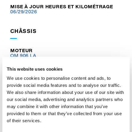
MISE À JOUR HEURES ET KILOMÉTRAGE
06/29/2026
CHÂSSIS
MOTEUR
OM 906 LA
ÉMISSIONS
This website uses cookies
E3A/Tier 3
We use cookies to personalise content and ads, to
provide social media features and to analyse our traffic.
HEURES
18.360 h
We also share information about your use of our site with
our social media, advertising and analytics partners who
KILOMÉTRAGE
may combine it with other information that you’ve
177.396 km
provided to them or that they’ve collected from your use
of their services.
TAILLE DE PNEU
14:00 R25