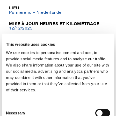
LIEU
Purmerend – Niederlande
MISE À JOUR HEURES ET KILOMÉTRAGE
12/12/2025
This website uses cookies
CHÂSSIS
We use cookies to personalise content and ads, to
provide social media features and to analyse our traffic.
ÉMISSIONS
We also share information about your use of our site with
3a
our social media, advertising and analytics partners who
may combine it with other information that you’ve
KILOMÉTRAGE
225000
provided to them or that they’ve collected from your use
of their services.
TAILLE DE PNEU
16.00
Consent
Necessary
Selection
TOURELLE