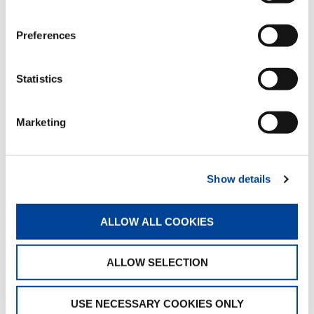
Preferences
HEURES
16520
Statistics
FLÈCHE PRINCIPALE
40,5m
Marketing
RALLONGE DE FLÈCHE
9/16m
CONTREPOIDS
Show details
13,2t
CROCHETS-MOUFLES
ALLOW ALL COOKIES
1-rollig und 3-rollig
ALLOW SELECTION
ÉQUIPEMENTS ADDITIONNELS
USE NECESSARY COOKIES ONLY