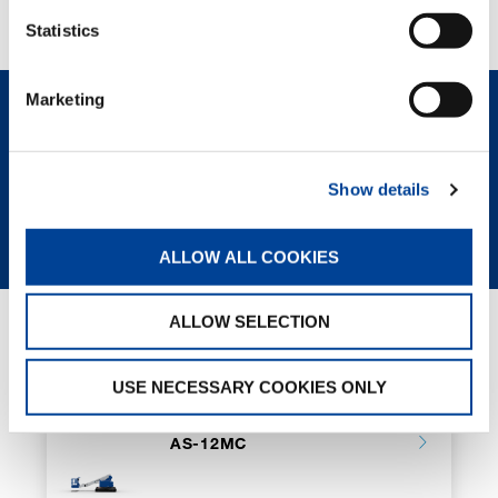
rendimiento cuando se requieren amplias
Statistics
capacidades de acceso.
Marketing
CONTÁCTENOS
Show details
HOJA DE ESPECIFICACIONES
ALLOW ALL COOKIES
ALLOW SELECTION
PÁGINAS RELACIONADAS
USE NECESSARY COOKIES ONLY
AS-12MC