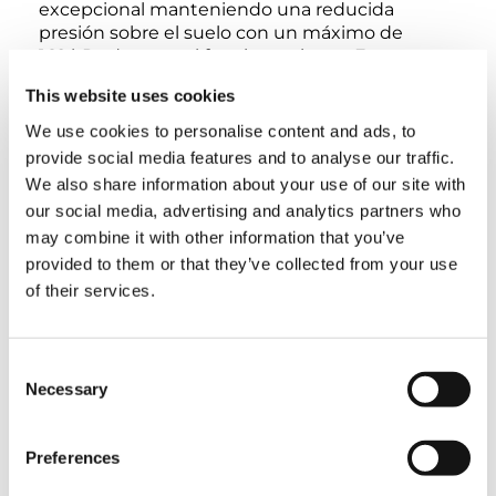
excepcional manteniendo una reducida
presión sobre el suelo con un máximo de
162 kPa durante el funcionamiento. Esto
permite a la AS-23MC trabajar eficazmente en
This website uses cookies
diversas condiciones del terreno, con una
pendiente superable máxima del 57%.
We use cookies to personalise content and ads, to
provide social media features and to analyse our traffic.
Sus características de seguridad incluyen
We also share information about your use of our site with
sistemas de parada de emergencia, un
our social media, advertising and analytics partners who
interruptor de pedal con mecanismo de
may combine it with other information that you’ve
habilitación y una capacidad de inclinación de
provided to them or that they’ve collected from your use
hasta 5 grados. La máquina incorpora sistemas
of their services.
de detección dobles para la inclinación del
chasis, el ángulo de la pluma, la longitud de la
pluma y la holgura del cable metálico, lo que
permite un funcionamiento seguro y fiable.
Consent
Necessary
Selection
Con unas dimensiones de transporte de 10,65 x
2,48 x 2,25 m y un peso de aprox. 17.170 kg, la
Preferences
AS-23MC mantiene buenas características de
transportabilidad junto con un alto