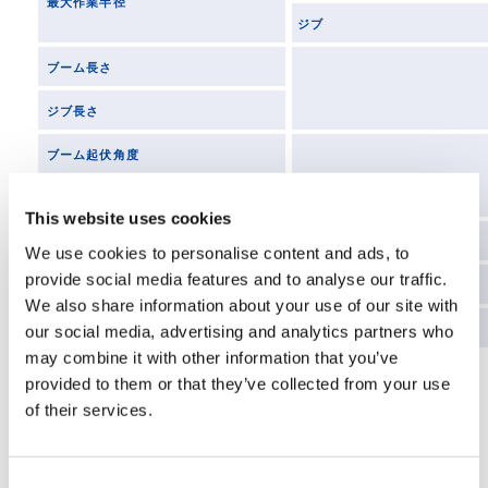
最大作業半径
ジブ
ブーム長さ
ジブ長さ
ブーム起伏角度
ジブオフセット
This website uses cookies
最大
We use cookies to personalise content and ads, to
provide social media features and to analyse our traffic.
アウトリガ張出幅
中間
We also share information about your use of our site with
最小
our social media, advertising and analytics partners who
may combine it with other information that you’ve
provided to them or that they’ve collected from your use
of their services.
走行時寸法
Consent