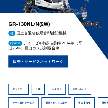
GR-130NL/N(2W)
国土交通省低騒音型建設機械
低
ディーゼル特殊自動車2014年（平
排2014
成26年）排出ガス規制適合車
販売・サービスネットワーク
ギャラリー
仕様
カタログ
お問い合わせ
データ提供サービス
製品カタログご請求
中古車情報
運転