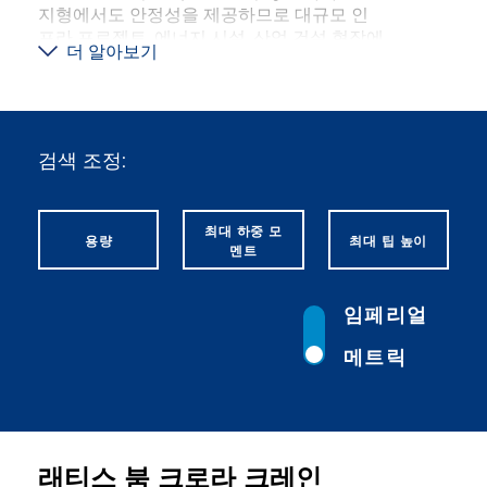
지형에서도 안정성을 제공하므로 대규모 인
프라 프로젝트, 에너지 시설, 산업 건설 현장에
더 알아보기
이상적입니다. 붐 부스터와 스플릿 트레이와
같은 타다노의 혁신적인 어태치먼트는 크레
인의 활용성을 확장하여 더 높은 리프팅 용량
과 향상된 운영 유연성을 제공합니다. 이 크레
인은 최적화된 치수와 모듈식 구성품으로 운
검색 조정:
송과 조립을 간소화하도록 설계되어 설치 시
간을 단축합니다. 성능, 내구성, 안전에 중점을
둔 Tadano의 래티스 붐 크롤러 크레인은 탁
최대 하중 모
용량
최대 팁 높이
월한 신뢰성을 제공하여 가장 까다로운 조건
멘트
에서도 프로젝트 성공을 보장하는 동시에 대
체 연료 옵션을 통해 지속 가능한 운영을 지원
합니다.
임페리얼
메트릭
래티스 붐 크로라 크레인