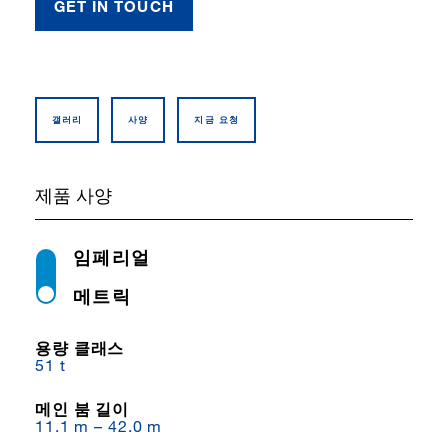
GET IN TOUCH
갤러리
사양
지금 요청
제품 사양
임페리얼
메트릭
용량 클래스
51 t
메인 붐 길이
11.1 m – 42.0 m