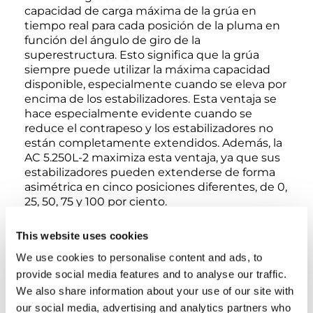
capacidad de carga máxima de la grúa en
tiempo real para cada posición de la pluma en
función del ángulo de giro de la
superestructura. Esto significa que la grúa
siempre puede utilizar la máxima capacidad
disponible, especialmente cuando se eleva por
encima de los estabilizadores. Esta ventaja se
hace especialmente evidente cuando se
reduce el contrapeso y los estabilizadores no
están completamente extendidos. Además, la
AC 5.250L-2 maximiza esta ventaja, ya que sus
estabilizadores pueden extenderse de forma
asimétrica en cinco posiciones diferentes, de 0,
25, 50, 75 y 100 por ciento.
This website uses cookies
El exclusivo sistema de cámaras Surround View
también está disponible como opción para la
We use cookies to personalise content and ads, to
Tadano AC 5.250L-2, facilitando al operador el
provide social media features and to analyse our traffic.
posicionamiento preciso y óptimo de la grúa
We also share information about your use of our site with
en la obra. Este sistema patentado utiliza seis
our social media, advertising and analytics partners who
cámaras para mostrar en una pantalla asistida