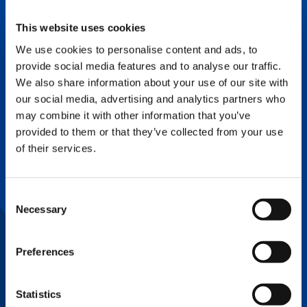
estabilizadores, los últimos avances para la
supervisión de datos y resolución de
This website uses cookies
problemas, y mucho más.
We use cookies to personalise content and ads, to
provide social media features and to analyse our traffic.
We also share information about your use of our site with
SISTEMA TELEMÁTICO
our social media, advertising and analytics partners who
Tecnología que utiliza la nube y los datos en
may combine it with other information that you’ve
tiempo real para mejorar el control y la
provided to them or that they’ve collected from your use
comunicación en relación con el estado
of their services.
operativo, posicionamiento, mantenimiento,
resolución de problemas y mucho más para
aumentar la eficiencia y reducir el tiempo de
inactividad.
Consent
Necessary
Selection
TECNOLOGÍAS RESPETUOSAS
Preferences
CON EL MEDIO AMBIENTE Y
EL CLIMA
Statistics
Los combustibles alternativos, la operación