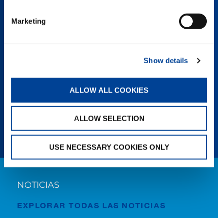
electrohidráulica sin emisiones, la velocidad
optimizada del motor y la función start-stop
Marketing
reducen el consumo de combustible, las
emisiones, el ruido y el ralentí, logrando un
funcionamiento más limpio y eficiente.
Show details
HERRAMIENTAS TADANO
ALLOW ALL COOKIES
Las herramientas en línea Tadano le ayudan a
que las grúas Tadano se utilices de forma
más eficiente y fiable.
ALLOW SELECTION
USE NECESSARY COOKIES ONLY
NOTICIAS
EXPLORAR TODAS LAS NOTICIAS