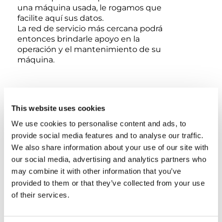
una máquina usada, le rogamos que
facilite aquí sus datos.
La red de servicio más cercana podrá
entonces brindarle apoyo en la
operación y el mantenimiento de su
máquina.
This website uses cookies
El número de serie es obligatorio para
We use cookies to personalise content and ads, to
proporcionar información precisa y un soporte
provide social media features and to analyse our traffic.
adecuado del producto.
We also share information about your use of our site with
our social media, advertising and analytics partners who
may combine it with other information that you’ve
Cómo verificar el número de serie
provided to them or that they’ve collected from your use
of their services.