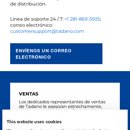
de distribución.
Línea de soporte 24 / 7:
+1 281-869-5925
;
correo electrónico
customersupport@tadano.com
ENVÍENOS UN CORREO
ELECTRÓNICO
VENTAS
Los dedicados representantes de ventas
de Tadano le asesoran estrechamente,
desde la adquisición y la financiación, para
asegurar que obtendrá el máximo
rendimiento de sus grúas con un servicio
This website uses cookies
atento y completo tras la venta.