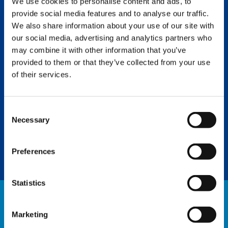
We use cookies to personalise content and ads, to
provide social media features and to analyse our traffic.
MÁS INFORMACIÓN
We also share information about your use of our site with
our social media, advertising and analytics partners who
may combine it with other information that you’ve
CONTÁCTENOS
provided to them or that they’ve collected from your use
of their services.
Para nosotros en Tadano, la opinión de
nuestros clientes es fundamental.
Agradecemos sus comentarios, preguntas
y sugerencias por teléfono o correo
electrónico en cualquier momento.
Consent
Necessary
Selection
CONTÁCTENOS
Preferences
Statistics
CONTÁCTENOS
Marketing