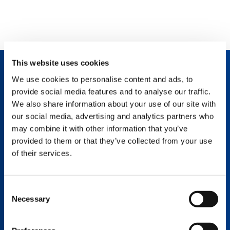
This website uses cookies
DESCRIPCIÓN
We use cookies to personalise content and ads, to
provide social media features and to analyse our traffic.
Plumín opcional totalmente telescópico e
We also share information about your use of our site with
inclinable hidráulicamente
our social media, advertising and analytics partners who
La mayoría de las máquinas todo terreno de
may combine it with other information that you’ve
Tadano pueden equiparse con un plumín
provided to them or that they’ve collected from your use
telescópico e inclinable completamente
of their services.
hidráulico (HTOJ). Esto permite la elevación sin
complicaciones de cargas más allá de bordes
de edificios y en estructuras de edificios con
obstáculos, que no sería posible con plumines
Consent
rígidos. Esto significa que el HTOJ fabricado por
Necessary
Selection
Tadano funciona como una pluma principal
adicional totalmente hidráulica. El HTOJ ofrece
la ventaja adicional de que se puede montar
en unos 30 minutos sin necesidad de una grúa