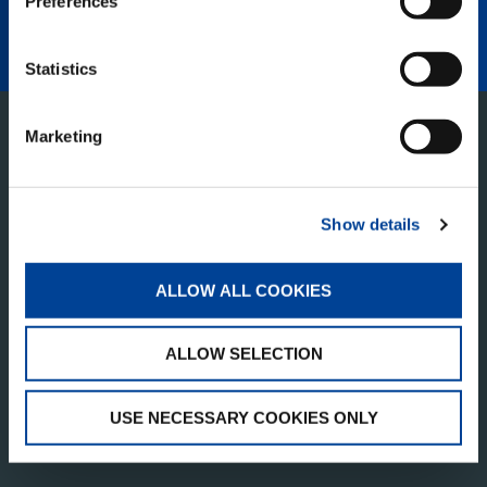
Preferences
auxiliar, incluso en espacios reducidos cuando
no está extendida.
Statistics
Marketing
Show details
ALLOW ALL COOKIES
TADANO PAN AMERICA
ALLOW SELECTION
Tadano America Corp.
4242 W. Greens Rd.
Houston, TX 77066
USE NECESSARY COOKIES ONLY
Estados Unidos