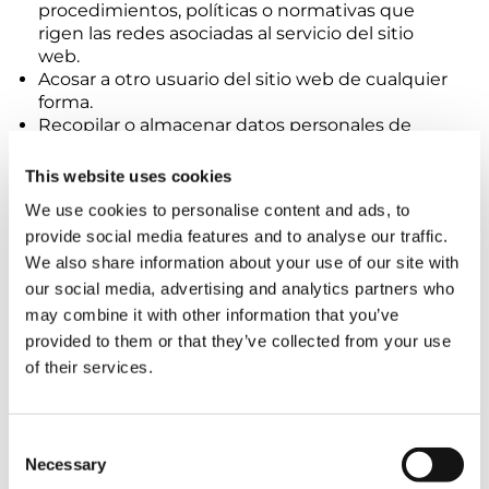
procedimientos, políticas o normativas que
rigen las redes asociadas al servicio del sitio
web.
Acosar a otro usuario del sitio web de cualquier
forma.
Recopilar o almacenar datos personales de
otros usuarios del sitio web.
Utilizar el sitio web como espacio de
This website uses cookies
almacenamiento para fines de carga remota o
We use cookies to personalise content and ads, to
como puerta de enlace a otra página de inicio
provide social media features and to analyse our traffic.
dentro o fuera del sitio web.
We also share information about your use of our site with
III. ENLACES A SITIOS WEB DE
our social media, advertising and analytics partners who
TERCEROS:
may combine it with other information that you’ve
provided to them or that they’ve collected from your use
El sitio web puede contener enlaces directos o
of their services.
indirectos (hipervínculos) a otros sitios web,
páginas de inicio o páginas web
(colectivamente, «Otros Sitios»). La Empresa
Consent
ofrece dichos enlaces únicamente como una
Necessary
Selection
comodidad para los usuarios del sitio web. Los