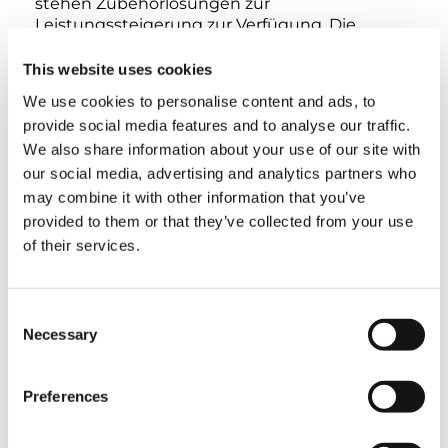
stehen Zubehörlösungen zur
Leistungssteigerung zur Verfügung. Die
Stabilität wird durch manuelle Abstützungen
mit Abstützbreiten von bis zu 6,0 Metern
This website uses cookies
unterstützt, und Interlock-Stabilitätssysteme
We use cookies to personalise content and ads, to
Typ 1 und 2 sind für alle Konfigurationen
provide social media features and to analyse our traffic.
verfügbar. Die Krane der PM 15.5 Serie sind auf
We also share information about your use of our site with
Effizienz, Anpassungsfähigkeit und
Zuverlässigkeit ausgelegt und eignen sich für
our social media, advertising and analytics partners who
unterschiedlichste Einsatzumgebungen.
may combine it with other information that you’ve
provided to them or that they’ve collected from your use
LBS
FAHRZEUGTYP
of their services.
TON
Consent
Necessary
Selection
3.50
5.00
6.00
6.50
ton
ton
ton
ton
Preferences
7.50
8.00
10.00
12.00