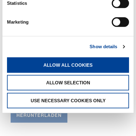
ton
ton
ton
ton
Statistics
13.50
15.00
18.00
19.00
Marketing
ton
ton
ton
ton
26.00
32.00
44.00
Show details
ton
ton
ton
ALLOW ALL COOKIES
2 Standard-Abstützungen
2 Abstützungen XL
4 Abstützungen
ALLOW SELECTION
Bitte Datei auswählen
USE NECESSARY COOKIES ONLY
HERUNTERLADEN