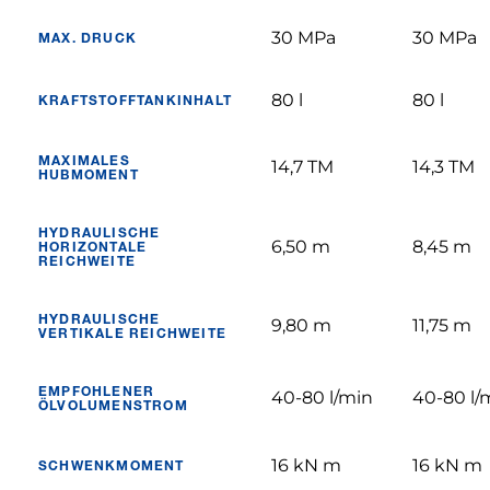
30 MPa
30 MPa
MAX. DRUCK
80 l
80 l
KRAFTSTOFFTANKINHALT
MAXIMALES
14,7 TM
14,3 TM
HUBMOMENT
HYDRAULISCHE
6,50 m
8,45 m
HORIZONTALE
REICHWEITE
HYDRAULISCHE
9,80 m
11,75 m
VERTIKALE REICHWEITE
EMPFOHLENER
40-80 l/min
40-80 l/
ÖLVOLUMENSTROM
16 kN m
16 kN m
SCHWENKMOMENT