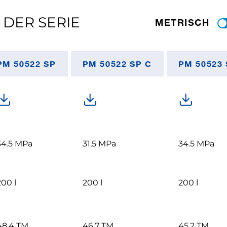
 DER SERIE
METRISCH
PM 50522 SP
PM 50522 SP C
PM 50523 
34.5 MPa
31,5 MPa
34.5 MPa
200 l
200 l
200 l
48,4 TM
46,7 TM
45,2 TM