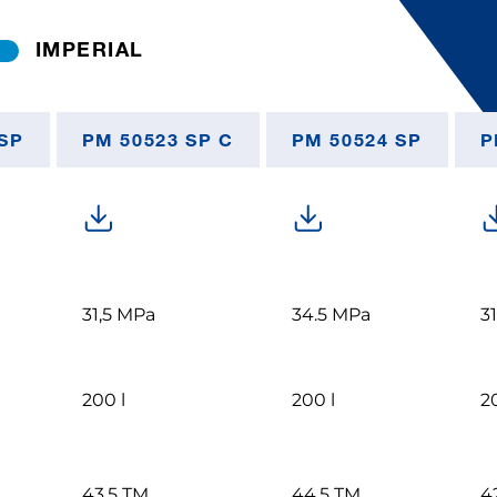
IMPERIAL
SP
PM 50523 SP C
PM 50524 SP
P
31,5 MPa
34.5 MPa
3
200 l
200 l
2
43,5 TM
44,5 TM
4