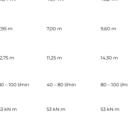
7,95 m
7,00 m
9,60 m
12,75 m
11,25 m
14,30 m
80 – 100 l/min
40 – 80 l/min
80 – 100 l/m
53 kN m
53 kN m
53 kN m