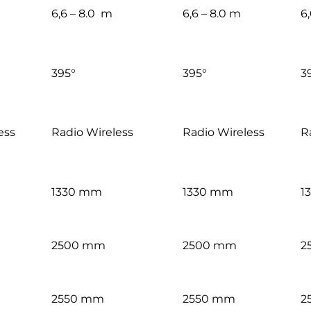
6,6 – 8.0 m
6,6 – 8.0 m
6
395°
395°
3
ess
Radio Wireless
Radio Wireless
R
1330 mm
1330 mm
1
2500 mm
2500 mm
2
2550 mm
2550 mm
2