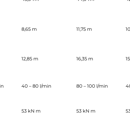
8,65 m
11,75 m
1
12,85 m
16,35 m
1
in
40 – 80 l/min
80 – 100 l/min
4
53 kN m
53 kN m
5