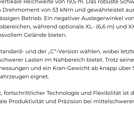
vertikale Reichweite von 19,5 m. Das robuste Sch
 Drehmoment von 53 kNm und gewährleistet auch
sigen Betrieb. Ein negativer Auslegerwinkel von 15
tsbereichen, während optionale XL- (6,6 m) und 
hsvollem Gelände bieten.
andard- und der „C“-Version wählen, wobei letzt
chwerer Lasten im Nahbereich bietet. Trotz seine
ssungen und ein Kran-Gewicht ab knapp über 5 T
Fahrzeugen eignet.
 fortschrittlicher Technologie und Flexibilität ist
ale Produktivität und Präzision bei mittelschwere