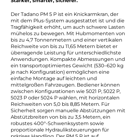
Stärker, smarter, sicherer.
Der Tadano PM 5 P ist ein Knickarmkran, der
mit dem Plus-System ausgestattet ist und die
Tragfähigkeit erhöht, um auch schwere Lasten
mühelos zu bewegen. Mit Hubmomenten von
bis zu 4,7 Tonnenmetern und einer vertikalen
Reichweite von bis zu 11,65 Metern bietet er
überragende Leistung für unterschiedlichste
Anwendungen. Kompakte Abmessungen und
ein transportoptimiertes Gewicht (530–620 kg
je nach Konfiguration) ermöglichen eine
einfache Montage auf leichten und
mittelgroßen Fahrzeugen. Bediener können
zwischen Konfigurationen wie 5021 P, 5022 P,
5023 P oder 5024 P wählen, mit horizontalen
Reichweiten von 5,0 bis 8,85 Metern. Für
Sicherheit sorgen manuelle Abstützungen mit
Abstützbreiten von bis zu 3,5 Metern, ein
robustes 400°-Schwenksystem sowie
proportionale Hydrauliksteuerungen für
präzises Handling. Der PM 5 P ist auf