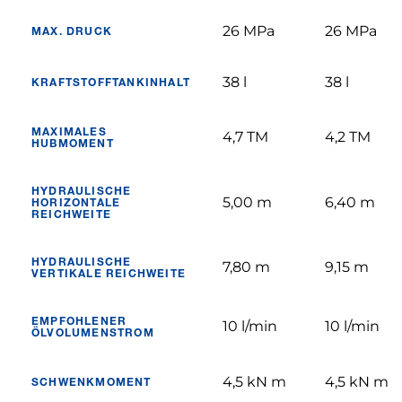
26 MPa
26 MPa
MAX. DRUCK
38 l
38 l
KRAFTSTOFFTANKINHALT
MAXIMALES
4,7 TM
4,2 TM
HUBMOMENT
HYDRAULISCHE
5,00 m
6,40 m
HORIZONTALE
REICHWEITE
HYDRAULISCHE
7,80 m
9,15 m
VERTIKALE REICHWEITE
EMPFOHLENER
10 l/min
10 l/min
ÖLVOLUMENSTROM
4,5 kN m
4,5 kN m
SCHWENKMOMENT