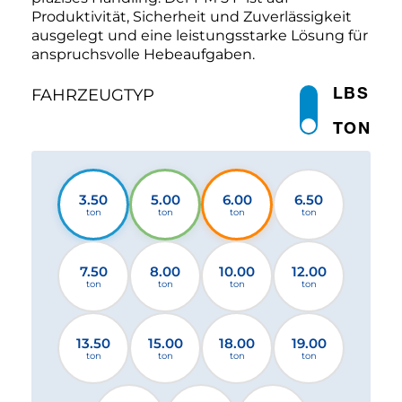
Produktivität, Sicherheit und Zuverlässigkeit
ausgelegt und eine leistungsstarke Lösung für
anspruchsvolle Hebeaufgaben.
LBS
FAHRZEUGTYP
TON
3.50
5.00
6.00
6.50
ton
ton
ton
ton
7.50
8.00
10.00
12.00
ton
ton
ton
ton
13.50
15.00
18.00
19.00
ton
ton
ton
ton