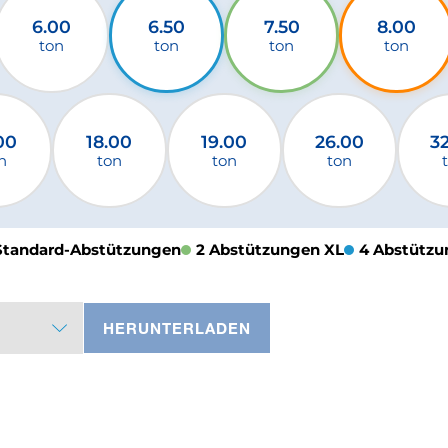
6.00
6.50
7.50
8.00
ton
ton
ton
ton
00
18.00
19.00
26.00
3
n
ton
ton
ton
Standard-Abstützungen
2 Abstützungen XL
4 Abstützu
HERUNTERLADEN