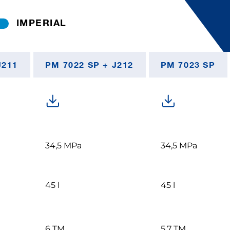
IMPERIAL
J211
PM 7022 SP + J212
PM 7023 SP
34,5 MPa
34,5 MPa
45 l
45 l
6 TM
5,7 TM