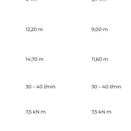
12,20 m
9,00 m
14,70 m
11,60 m
30 – 40 l/min
30 – 40 l/min
7,5 kN m
7,5 kN m