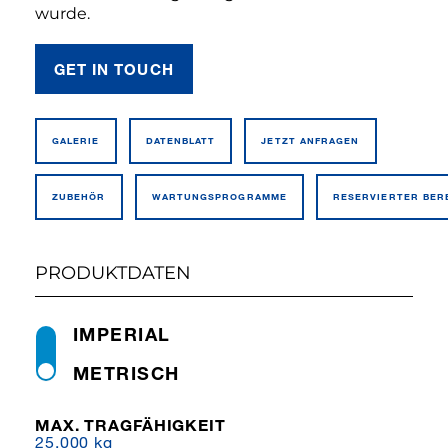
wurde.
GET IN TOUCH
GALERIE
DATEN­BLATT
JETZT ANFRAGEN
ZUBEHÖR
WARTUNGSPROGRAMME
RESERVIERTER BER
PRODUKTDATEN
IMPERIAL
METRISCH
MAX. TRAGFÄHIGKEIT
25,000 kg