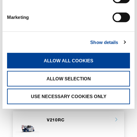
Carry deck
Lithium batteries
Marketing
ATEX transformation
Valla Connect System
Show details
VERWANDTE SEITEN
ALLOW ALL COOKIES
V180RC
ALLOW SELECTION
USE NECESSARY COOKIES ONLY
V210RC