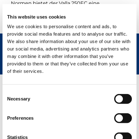
Normen bietet der Valla 250EC eine
hochwertige Lösung für industrielle
Hebeaufgaben, bei denen Kraft, Nachhaltigkeit
This website uses cookies
und Bedienerschutz im Mittelpunkt stehen.
We use cookies to personalise content and ads, to
provide social media features and to analyse our traffic.
We also share information about your use of our site with
our social media, advertising and analytics partners who
REQUEST NOW
SPEC SHEET
may combine it with other information that you’ve
provided to them or that they’ve collected from your use
of their services.
OPTIONAL
On board battery charge
Consent
Closed cabin
Necessary
Selection
Not-foldable mechanic jib
Not-foldable hydraulic jib
Winch
Preferences
Intouch® System
Self-leveling forks
Automatic refill
Statistics