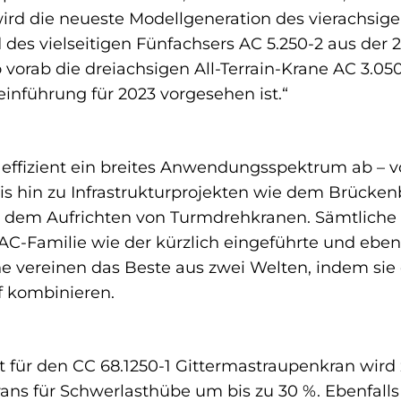
ird die neueste Modellgeneration des vierachsige
 des vielseitigen Fünfachsers AC 5.250-2 aus der 
orab die dreiachsigen All-Terrain-Krane AC 3.050
inführung für 2023 vorgesehen ist.“
 effizient ein breites Anwendungsspektrum ab –
is hin zu Infrastrukturprojekten wie dem Brücke
 dem Aufrichten von Turmdrehkranen. Sämtliche 
-Familie wie der kürzlich eingeführte und ebenf
ne vereinen das Beste aus zwei Welten, indem s
 kombinieren.
für den CC 68.1250-1 Gittermastraupenkran wird zu
rans für Schwerlasthübe um bis zu 30 %. Ebenfall