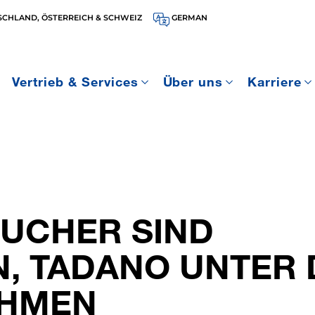
SCHLAND, ÖSTERREICH & SCHWEIZ
GERMAN
Vertrieb & Services
Über uns
Karriere
UCHER SIND
, TADANO UNTER 
EHMEN