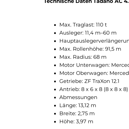
Technische Daten Tadano AC 4.1
Max. Traglast: 110 t
Ausleger: 11,4 m–60 m
Hauptauslegerverlängerung
Max. Rollenhöhe: 91,5 m
Max. Radius: 68 m
Motor Unterwagen: Merced
Motor Oberwagen: Mercede
Getriebe: ZF TraXon 12.1
Antrieb: 8 x 6 x 8 (8 x 8 x 8)
Abmessungen
Länge: 13,12 m
Breite: 2,75 m
Höhe: 3,97 m