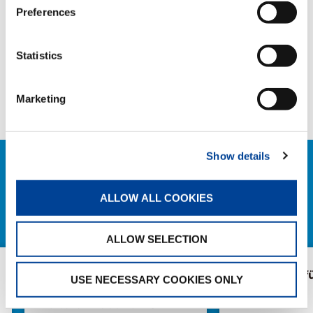
Preferences
TEILEN
Statistics
Facebook
Twitter
LinkedIn
Marketing
Show details
VERWANDTE NEWS
ALLOW ALL COOKIES
ALLE NEWS
ALLOW SELECTION
Abholung mit Nachwuchs:
AC 5.250L-2 fü
USE NECESSARY COOKIES ONLY
Weiland übernimmt
weiteren Tadano AC