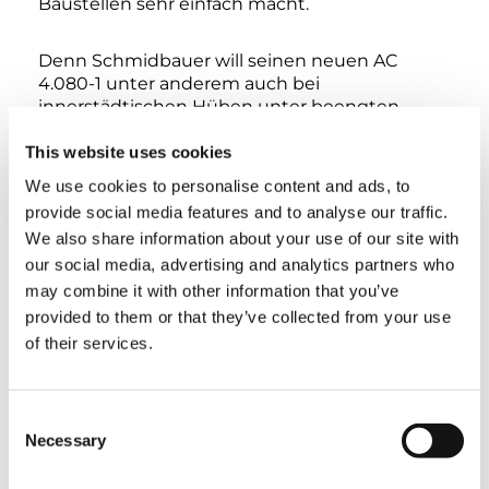
Baustellen sehr einfach macht.
Denn Schmidbauer will seinen neuen AC
4.080-1 unter anderem auch bei
innerstädtischen Hüben unter beengten
Platzverhältnissen einsetzen – und darüber
hinaus als Allrounder für die
This website uses cookies
unterschiedlichsten Jobs: Beim Errichten von
We use cookies to personalise content and ads, to
Beton- und Fertigbauteilen ebenso wie beim
provide social media features and to analyse our traffic.
Leitungs- und Antennenbau oder dem Heben
We also share information about your use of our site with
von Containern. Denn vielseitig ist der AC
our social media, advertising and analytics partners who
4.080-1 ohnehin – auch das weiß man bei
Schmidbauer mittlerweile aus eigener
may combine it with other information that you’ve
Erfahrung.
provided to them or that they’ve collected from your use
of their services.
TAGS
Consent
Necessary
Selection
HANDOVER