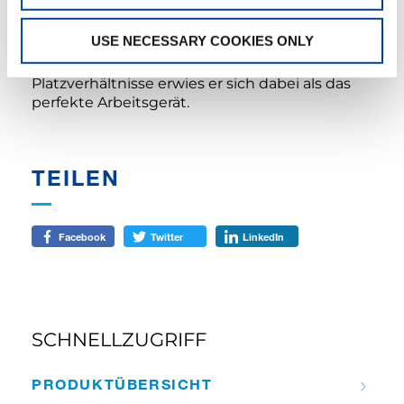
Unternehmens hat er seine Leitungsfähigkeit
bei einem Stahlbau-Projekt in einem
USE NECESSARY COOKIES ONLY
Industriebetrieb eindrucksvoll unter Beweis
gestellt –ؘ aufgrund der beengten
Platzverhältnisse erwies er sich dabei als das
perfekte Arbeitsgerät.
TEILEN
Facebook
Twitter
LinkedIn
SCHNELLZUGRIFF
PRODUKT­ÜBERSICHT