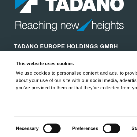
TADANO EUROPE HOLDINGS GMBH
Dinglerstraße 24
This website uses cookies
66482 Zweibrücken
Deutschland
We use cookies to personalise content and ads, to provid
about your use of our site with our social media, adverti
you’ve provided to them or that they’ve collected from yo
Copyright © 2026
Tadano Ltd
.
Alle Rechte vorbehalten.
Datenschutzerklärung
Cookie-Richtlinie
Rechtliche
Consent
Necessary
Preferences
St
Selection