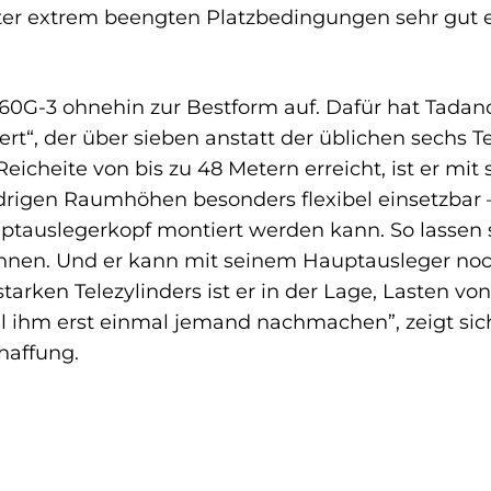
ter extrem beengten Platzbedingungen sehr gut e
F 60G-3 ohnehin zur Bestform auf. Dafür hat Tad
rt“, der über sieben anstatt der üblichen sechs 
eicheite von bis zu 48 Metern erreicht, ist er mit
drigen Raumhöhen besonders flexibel einsetzbar 
ptauslegerkopf montiert werden kann. So lassen 
nen. Und er kann mit seinem Hauptausleger noch
tarken Telezylinders ist er in der Lage, Lasten vo
oll ihm erst einmal jemand nachmachen”, zeigt si
haffung.