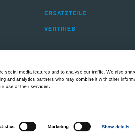
ERSATZTEILE
VERTRIEB
e social media features and to analyse our traffic. We also shar
sing and analytics partners who may combine it with other informa
ur use of their services.
 Hinweise
Whistleblowing und Lieferketten-Beschwerden
atistics
Marketing
Show details