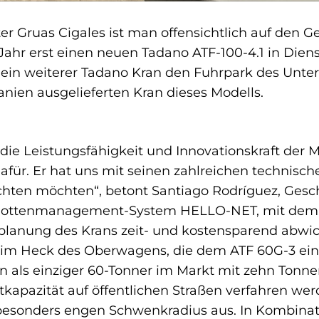
ter Gruas Cigales ist man offensichtlich auf 
r erst einen neuen Tadano ATF-100-4.1 in Dienst
 ein weiterer Tadano Kran den Fuhrpark des Unte
nien ausgelieferten Kran dieses Modells.
 die Leistungsfähigkeit und Innovationskraft der
dafür. Er hat uns mit seinen zahlreichen technisch
zichten möchten“, betont Santiago Rodríguez, Gesch
e Flottenmanagement-System HELLO-NET, mit dem 
anung des Krans zeit- und kostensparend abwick
 im Heck des Oberwagens, die dem ATF 60G-3 ein
 als einziger 60-Tonner im Markt mit zehn Tonnen
kapazität auf öffentlichen Straßen verfahren werd
 besonders engen Schwenkradius aus. In Kombina