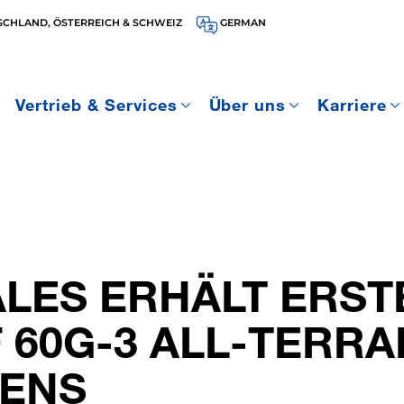
SCHLAND, ÖSTERREICH & SCHWEIZ
GERMAN
Vertrieb & Services
Über uns
Karriere
LES ERHÄLT ERST
 60G-3 ALL-TERRA
IENS