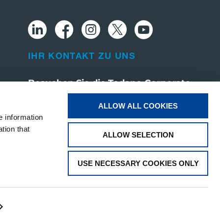
IHR KONTAKT ZU UNS
Besuchen Sie die Tadano Corporate
Website
ALLOW ALL COOKIES
e information
tion that
ALLOW SELECTION
USE NECESSARY COOKIES ONLY
Software-Update & Cybersicherheit