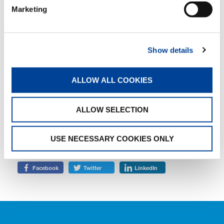
Marketing
Laumann (Betriebsleiter, I&H), Uwe
Degenhardt (Sales Manager, Tadano)
Show details
TAGS
ALLOW ALL COOKIES
HANDOVER
ALLOW SELECTION
TEILEN
USE NECESSARY COOKIES ONLY
Facebook
Twitter
LinkedIn