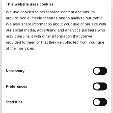
This website uses cookies
We use cookies to personalise content and ads, to
Mit der Vereinheitlichung hat Tadano eine
neue Nomenklatur eingeführt. Die
provide social media features and to analyse our traffic.
Maschinen in diesem Artikel tragen nun die
We also share information about your use of our site with
Namen AC 4.100L-1 und AC 5.220L-1
our social media, advertising and analytics partners who
may combine it with other information that you’ve
provided to them or that they’ve collected from your use
of their services.
Consent
Necessary
Selection
Preferences
Statistics
Von links nach rechts: Marcel Patitz (Kranfahrer,
I&H), Sebastian Lund (Kranfahrer, I&H), Nils