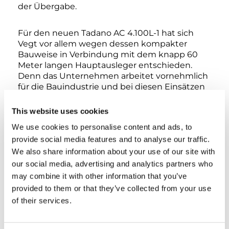
der Übergabe.
Für den neuen Tadano AC 4.100L-1 hat sich
Vegt vor allem wegen dessen kompakter
Bauweise in Verbindung mit dem knapp 60
Meter langen Hauptausleger entschieden.
Denn das Unternehmen arbeitet vornehmlich
für die Bauindustrie und bei diesen Einsätzen
kann der Kran mit seinen überschaubaren
Abmessungen besonders auf engen
This website uses cookies
Baustellen punkten – und damit dort, wo
We use cookies to personalise content and ads, to
andere Krane dieser Klasse unter Umständen
provide social media features and to analyse our traffic.
gar nicht erst hinkommen. „Außerdem bietet
der Kran selbst innerhalb der 12-Tonnen-
We also share information about your use of our site with
Achslastgrenze ganz hervorragende
our social media, advertising and analytics partners who
Tragfähigkeiten. Das macht ihn zu einem
may combine it with other information that you’ve
äußerst wirtschaftlichen Taxi-Kran“, nennen die
provided to them or that they’ve collected from your use
beiden Vegt-Geschäftsführer weitere Vorteile
of their services.
des AC 4.100L-1, der sicherlich nicht der letzte
Tadano in ihrem Fuhrpark sein wird, wie sie
betonen.