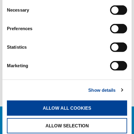
Consent
Necessary
Selection
TAGS
Preferences
HANDOVER
Statistics
TEILEN
Marketing
Facebook
Twitter
LinkedIn
Show details
ALLOW ALL COOKIES
VERWANDTE NEWS
ALLOW SELECTION