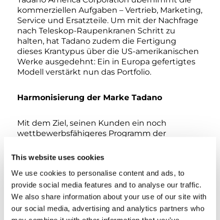
kommerziellen Aufgaben – Vertrieb, Marketing,
Service und Ersatzteile. Um mit der Nachfrage
nach Teleskop-Raupenkranen Schritt zu
halten, hat Tadano zudem die Fertigung
dieses Krantypus über die US-amerikanischen
Werke ausgedehnt: Ein in Europa gefertigtes
Modell verstärkt nun das Portfolio.
Harmonisierung der Marke Tadano
Mit dem Ziel, seinen Kunden ein noch
wettbewerbsfähigeres Programm der
Hebetechnik anzubieten, plant Tadano im
Rahmen seiner langfristig angelegten
This website uses cookies
Strategie die Zusammenführung des Konzerns
We use cookies to personalise content and ads, to
zu einer einheitlichen Marke. Die
provide social media features and to analyse our traffic.
harmonisierte Marke Tadano soll für alle Krane
genutzt werden, das heißt, sie wird die Marken
We also share information about your use of our site with
Tadano (Faun) ATF und Demag AC für All-
our social media, advertising and analytics partners who
Terrain-Krane, Demag CC für Gittermast-
may combine it with other information that you’ve