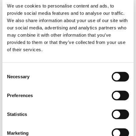
Tragfähigkeitsradar, der den Echtzeit-
We use cookies to personalise content and ads, to
Arbeitsbereich in einem Winkel von +/- 30°
provide social media features and to analyse our traffic.
vorberechnet und am Monitor anzeigt, und die
We also share information about your use of our site with
automatische Gegengewichtserkennung:
our social media, advertising and analytics partners who
Beide Lösungen unterstützen aus seiner Sicht
may combine it with other information that you’ve
den Kranfahrer sehr gut und geben ihm ein
provided to them or that they’ve collected from your use
hohes Maß an Sicherheit. Damit ist der AC 60-3
für ihn eine gute Investition.
of their services.
Austausch auf Augenhöhe
Consent
Necessary
Selection
Neben der Inaugenscheinnahme ihres neuen
Krans haben Volker und Sebastian Degenhardt
aber auch die Gelegenheit genutzt, sich vor
Preferences
Ort aus erster Hand mit dem Tadano Demag
Management auszutauschen. ”An unserer
Zusammenarbeit mit dem Schwesterwerk in
Statistics
Lauf schätzen wir vor allem den zuverlässigen
Service und die gute Qualität der Produkte.
Wir sind der Meinung, dass beide Marken in
Marketing