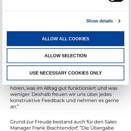
diesen Bereichen durch den
Zusammenschluss gleichermaßen profitiert
haben. Man merkt, dass sowohl in der
Fertigung wie auch sonst überall sehr auf
Show details
Details geachtet wird”, betonte Volker
Degenhardt im Gespräch mit Jens Ennen.
ALLOW ALL COOKIES
Besonders positiv bewertet er, dass in
Zweibrücken Kritik oder Anregungen zur
Verbesserung ernst genommen werden und
ALLOW SELECTION
dem Kunden immer auf Augenhöhe zugehört
wird. Eine Einschätzung, die Jens Ennen
bestätigt: ”Diese Rückmeldungen vom
USE NECESSARY COOKIES ONLY
Kunden sind genau das, was wir wollen und
auch brauchen. Wir müssen vom Kunden
hören, was im Alltag gut funktioniert und was
weniger. Deshalb freuen wir uns über jedes
konstruktive Feedback und nehmen es gerne
an.”
Grund zur Freude bestand auch für den Sales
Manager Frank Brachtendorf: ”Die Übergabe