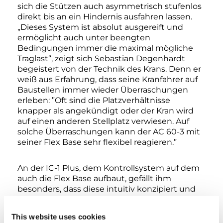
sich die Stützen auch asymmetrisch stufenlos
direkt bis an ein Hindernis ausfahren lassen.
„Dieses System ist absolut ausgereift und
ermöglicht auch unter beengten
Bedingungen immer die maximal mögliche
Traglast“, zeigt sich Sebastian Degenhardt
begeistert von der Technik des Krans. Denn er
weiß aus Erfahrung, dass seine Kranfahrer auf
Baustellen immer wieder Überraschungen
erleben: ”Oft sind die Platzverhältnisse
knapper als angekündigt oder der Kran wird
auf einen anderen Stellplatz verwiesen. Auf
solche Überraschungen kann der AC 60-3 mit
seiner Flex Base sehr flexibel reagieren.”
An der IC-1 Plus, dem Kontrollsystem auf dem
auch die Flex Base aufbaut, gefällt ihm
besonders, dass diese intuitiv konzipiert und
deshalb sehr einfach zu bedienen ist – selbst
wenn man vorher noch nicht damit gearbeitet
This website uses cookies
hat. Highlights des Systems sind für ihn der