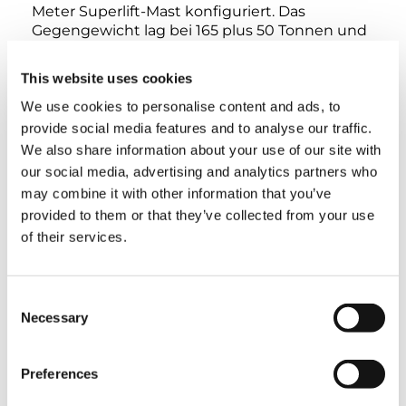
Meter Superlift-Mast konfiguriert. Das
Gegengewicht lag bei 165 plus 50 Tonnen und
der Superlift-Tray war mit 250 Tonnen gerüstet.
So konnte der CC 38.650-1 die Lasten mit
This website uses cookies
einem Bruttogewicht von 147 Tonnen
problemlos in einem Radius von 42 Metern
We use cookies to personalise content and ads, to
heben, schwenken und zielgenau absetzen –
provide social media features and to analyse our traffic.
so, wie wir uns das vorgestellt hatten“,
We also share information about your use of our site with
berichtet Morten Heli-Hansen.
our social media, advertising and analytics partners who
may combine it with other information that you’ve
provided to them or that they’ve collected from your use
TAGS
of their services.
Consent
HANDOVER
Necessary
Selection
TEILEN
Preferences