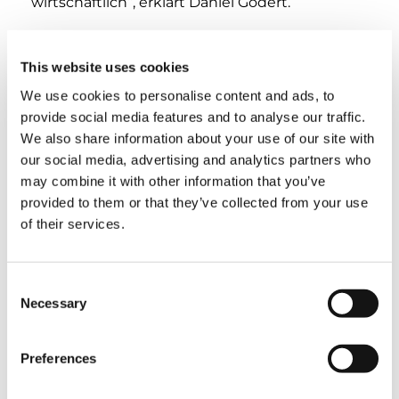
wirtschaftlich“, erklärt Daniel Gödert.
Steil wird den AC 6.300-1 hauptsächlich zur
Vormontage von Windkraftanlagen und als
This website uses cookies
Hilfskran zum Auf- und Abbau ihrer
We use cookies to personalise content and ads, to
Raupenkrane einsetzen – und das sehr
provide social media features and to analyse our traffic.
intensiv: Bis zum Jahresende ist der 6-Achser
We also share information about your use of our site with
bereits komplett verplant.
our social media, advertising and analytics partners who
may combine it with other information that you’ve
provided to them or that they’ve collected from your use
TAGS
of their services.
HANDOVER
Consent
Necessary
Selection
TEILEN
Preferences