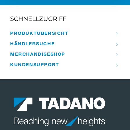
SCHNELLZUGRIFF
PRODUKT­ÜBERSICHT
HÄNDLER­­SUCHE
MERCHANDISE­­SHOP
KUNDEN­­SUPPORT