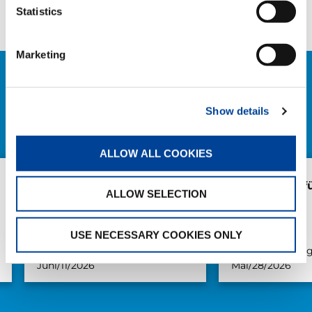
Facebook
Twitter
LinkedIn
Statistics
Marketing
VERWANDTE NEWS
Show details
ALLE NEWS
ALLOW ALL COOKIES
Abholung mit Nachwuchs:
AC 5.250L-2 fü
ALLOW SELECTION
Weiland übernimmt
weiteren Tadano AC
4.100L-1
USE NECESSARY COOKIES ONLY
Veröffentlichung
Veröffentlichun
Juni/11/2026
Mai/28/2026