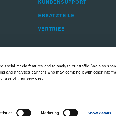
KUNDENSUPPORT
ERSATZTEILE
VERTRIEB
e social media features and to analyse our traffic. We also shar
sing and analytics partners who may combine it with other informa
ur use of their services.
 Hinweise
Whistleblowing und Lieferketten-Beschwerden
atistics
Marketing
Show details