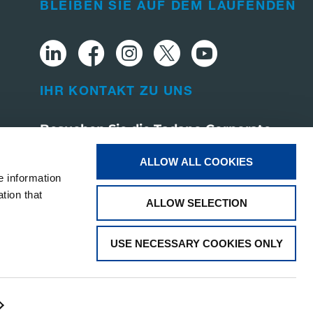
BLEIBEN SIE AUF DEM LAUFENDEN
IHR KONTAKT ZU UNS
Besuchen Sie die Tadano Corporate
Website
ALLOW ALL COOKIES
e information
tion that
ALLOW SELECTION
USE NECESSARY COOKIES ONLY
Software-Update & Cybersicherheit