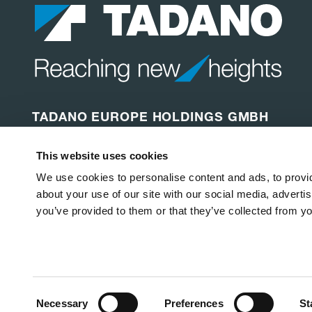
TADANO EUROPE HOLDINGS GMBH
Dinglerstraße 24
This website uses cookies
66482 Zweibrücken
Deutschland
We use cookies to personalise content and ads, to provid
about your use of our site with our social media, adverti
you’ve provided to them or that they’ve collected from yo
Copyright © 2026
Tadano Ltd
.
Alle Rechte vorbehalten.
Datenschutzerklärung
Cookie-Richtlinie
Rechtliche
Consent
Necessary
Preferences
St
Selection