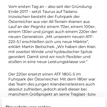
Vom ersten Tag an – also seit der Gründung
Ende 2017 – setzt Taurus auf Tadano.
Inzwischen besteht der Fuhrpark der
Österreicher aus vier All-Terrain-Kranen aus
Lauf an der Pegnitz: einem 70er, einem 100er,
einem 130er und jüngst auch einem 220er der
neuen Generation. „Mit unserem neuen ATF-
220-5.1 erschließen sich uns neue Märkte“,
erklärt Martin Beitschek. „Wir haben den Kran
mit zweiter Winde und hydraulischer Spitze
geordert. Damit sind wir noch flexibler und
stoßen in eine neue Leistungsklasse vor.“
Der 220er ersetzt einen ATF 180G-5 im
Fuhrpark der Österreicher. Mit dem 180er war
das Team des jungen Krandienstleisters auch
absolut zufrieden, jedoch stieß dieser bei
manchem Großprojekt an seine Traglast- bzw.
Leistungsgrenze. Der ATF-220-5.1 bietet nun
die nötigen Leistungsreserven, die es Taurus