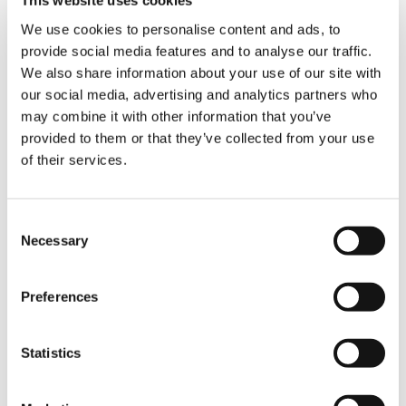
This website uses cookies
ermöglicht, seinen Kunden weitere
Dienstleistungen anzubieten.
We use cookies to personalise content and ads, to
provide social media features and to analyse our traffic.
We also share information about your use of our site with
Darüber hinaus bietet der ATF-220-5.1 die
Annehmlichkeiten der neuen Tadano-ATF-
our social media, advertising and analytics partners who
Generation. Die neuentwickelten Mercedes-
may combine it with other information that you’ve
Benz-Motoren entsprechen nun der
provided to them or that they’ve collected from your use
Emissionsklasse EU Stage V für mobile
of their services.
Arbeitsmaschinen und somit der neuesten
Abgasnorm. Diese Aggregate arbeiten Tadano-
typisch im Ober- und Unterwagen – dem 2-
Consent
Motorenkonzept sei Dank. In Verbindung mit
Necessary
Selection
dem neuen Getriebe und intelligenten
Steuerungslösungen kann sich der Fahrer des
Tadano ATF-220-5.1 über Systeme und
Preferences
Features wie Berganfahrassistent,
Freischaukel-Funktion und verschiedenen
Fahrprogramme freuen. Somit ist der Kran
Statistics
komfortabler im Einsatz und sparsamer im
Betrieb.