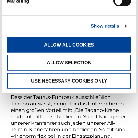
Marketing
Erstklassiger Support
Aber warum setzt Taurus so konsequent auf
Show details
Tadano? „Wir haben großes Vertrauen zu
Tadano: in die Beratung durch unseren
Ansprechpartner Hans Asam, in den Service
ALLOW ALL COOKIES
und Support im Bedarfsfall und in die
erstklassige Krantechnik sowieso. Und das
Preis-Leistungsverhältnis passt für uns auch“,
ALLOW SELECTION
erläutert Beitschek. Auch die Zuverlässigkeit
ist ein großes Plus der Tadano-Krane, so der
USE NECESSARY COOKIES ONLY
Taurus-Geschäftsführer.
Dass der Taurus-Fuhrpark ausschließlich
Tadano aufweist, bringt für das Unternehmen
einen großen Vorteil mit: „Die Tadano-Krane
sind einheitlich zu bedienen. Somit kann jeder
unserer Kranfahrer auch jeden unserer All-
Terrain-Krane fahren und bedienen. Somit sind
wir enorm flexibel in der Einsatzplanung.“