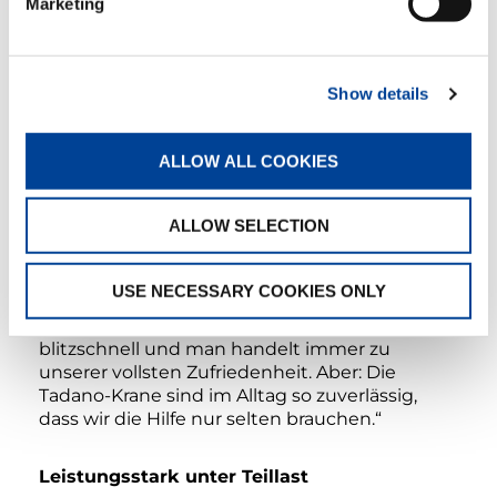
Marketing
Robustheit hat einen Namen
Doch diese Servicefälle haben beim HK 40
Seltenheitswert. Wie alle Tadano-Maschinen
Show details
wurde auch bei dieser auf eine hochwertige
Verarbeitung und widerstandsfähige
ALLOW ALL COOKIES
Konstruktion und Materialien geachtet. Und
sollte es wider Erwarten doch mal etwas zu
tun geben, sucht der Tadano-Service
ALLOW SELECTION
seinesgleichen, wie Ruthe bestätigt: „Im
Servicefall ist das Tadano-Wartungsnetz spitze.
Insbesondere unser Servicepartner am
USE NECESSARY COOKIES ONLY
Hauptsitz in Holzminden, die Firma W.
Schnitger aus Northeim, ist überragend:
blitzschnell und man handelt immer zu
unserer vollsten Zufriedenheit. Aber: Die
Tadano-Krane sind im Alltag so zuverlässig,
dass wir die Hilfe nur selten brauchen.“
Leistungsstark unter Teillast