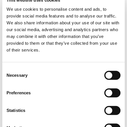
This website uses cookies
auch beim CO
-Ausstoß bemerkbar. Für viele
2
We use cookies to personalise content and ads, to
Kunden ein entscheidender Faktor:
provide social media features and to analyse our traffic.
„Nachhaltigkeit wird immer wichtiger. Wir
We also share information about your use of our site with
können bei Anfragen mit der besseren
Ökobilanz der Tadano-Krane punkten. Das ist
our social media, advertising and analytics partners who
für unsere Kunden inzwischen teilweise ein
may combine it with other information that you’ve
wichtiges Entscheidungskriterium“, erklärt
provided to them or that they’ve collected from your use
Ruthe.
of their services.
Für Kranbetreiber sind die vergleichsweise
geringen Wartungskosten ein weiteres
Consent
Entscheidungskriterium für den HK 40. Neben
Necessary
Selection
dem 2-Motoren-Konzept trägt das typische
Aufbaukran-Konzept hierzu bei. Betrifft ein
Servicefall den Unterwagen, so handelt es sich
Preferences
um eine Reparatur an einem Großserien-LKW-
Chassis. Folglich sind die Kosten des Services
in der Regel günstiger als bei einem
Statistics
Sonderchassis eines größeren Autokrans.