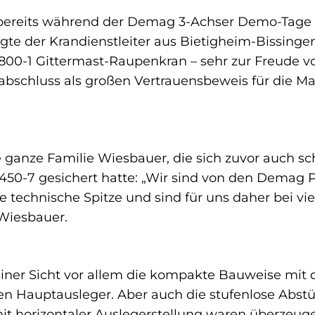
ereits während der Demag 3-Achser Demo-Tage 
legte der Krandienstleiter aus Bietigheim-Bissing
00-1 Gittermast-Raupenkran – sehr zur Freude 
sabschluss als großen Vertrauensbeweis für die 
e ganze Familie Wiesbauer, die sich zuvor auch sc
50-7 gesichert hatte: „Wir sind von den Demag P
e technische Spitze und sind für uns daher bei vie
Wiesbauer.
seiner Sicht vor allem die kompakte Bauweise mi
en Hauptausleger. Aber auch die stufenlose Abst
 mit horizontaler Auslegerstellung waren überze