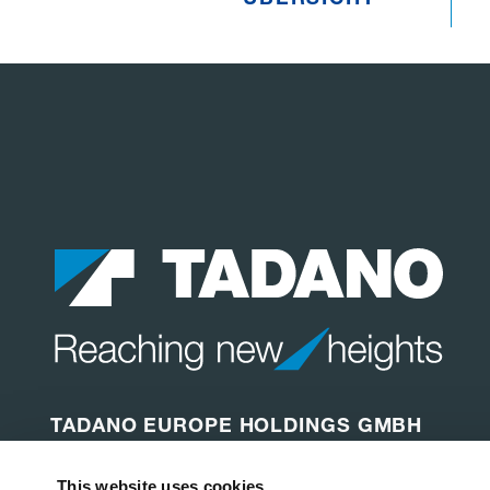
TADANO EUROPE HOLDINGS GMBH
Dinglerstraße 24
This website uses cookies