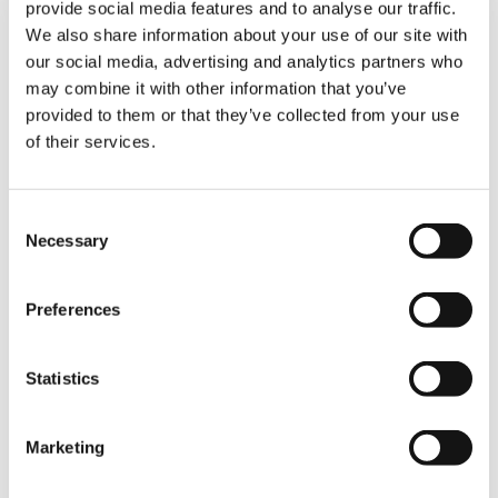
provide social media features and to analyse our traffic.
Superlift-Gegengewicht; Kran 2 ebenfalls mit
We also share information about your use of our site with
48 Meter Hauptausleger jedoch mit einem
our social media, advertising and analytics partners who
Superlift-Gegengewicht von 250 Tonnen. So
may combine it with other information that you’ve
konnten die beiden Raupenkrane den
empfindlichen Aluminium-Rumpf der Aqua
provided to them or that they’ve collected from your use
Helix im gemeinsamen Tandemhub bei einer
of their services.
Hakenhöhe von 30 m sicher auf 8 Meter
anheben, anschließend um 20 Meter unter
Last vorfahren, um ihn dann sanft ins Wasser
Consent
abzulassen.
Necessary
Selection
„Der Hub mit den beiden Demag CC 2800-1
Preferences
Kranen verlief wie erwartet völlig
unproblematisch, sodass wir den Job
pünktlich und vertragsgemäß durchführen
Statistics
konnten“ resümiert Menzil zufrieden. Für die
Aqua Helix ging es anschließend auf dem
Seeweg nach Holland, wo sie ihre Gangway
Marketing
erhält und bei darauffolgenden Tests in der
Nordsee ihre hohe Praxistauglichkeit unter