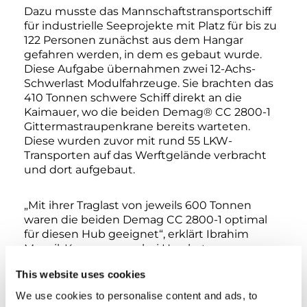
Dazu musste das Mannschaftstransportschiff
für industrielle Seeprojekte mit Platz für bis zu
122 Personen zunächst aus dem Hangar
gefahren werden, in dem es gebaut wurde.
Diese Aufgabe übernahmen zwei 12-Achs-
Schwerlast Modulfahrzeuge. Sie brachten das
410 Tonnen schwere Schiff direkt an die
Kaimauer, wo die beiden Demag® CC 2800-1
Gittermastraupenkrane bereits warteten.
Diese wurden zuvor mit rund 55 LKW-
Transporten auf das Werftgelände verbracht
und dort aufgebaut.
„Mit ihrer Traglast von jeweils 600 Tonnen
waren die beiden Demag CC 2800-1 optimal
für diesen Hub geeignet“, erklärt Ibrahim
Menzil, Kranmanager bei Hareket, warum man
sich bei dem Hub für diese Demag Krane
This website uses cookies
entschieden hatte. Beide Krane wurden in
Superlift-Konfiguration gerüstet: Kran 1 mit 48
We use cookies to personalise content and ads, to
Meter langem Hauptausleger und 150 Tonnen