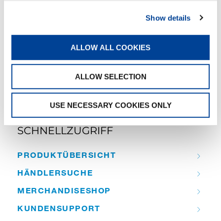
Beweis stellen muss.
Show details
TEILEN
ALLOW ALL COOKIES
Facebook
Twitter
LinkedIn
ALLOW SELECTION
USE NECESSARY COOKIES ONLY
SCHNELLZUGRIFF
PRODUKT­ÜBERSICHT
HÄNDLER­­SUCHE
MERCHANDISE­­SHOP
KUNDEN­­SUPPORT